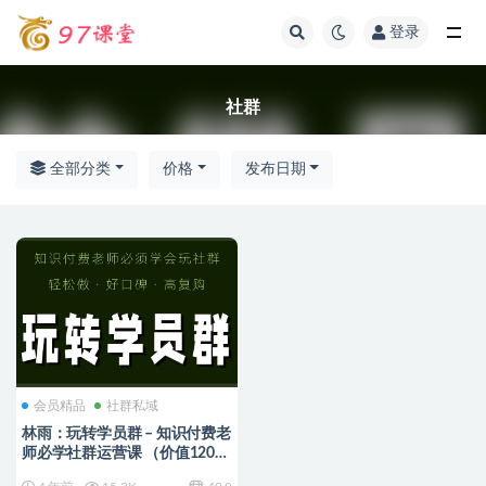
登录
全部
社群
全部分类
价格
发布日期
会员精品
社群私域
林雨：玩转学员群 – 知识付费老
师必学社群运营课 （价值1200
元）