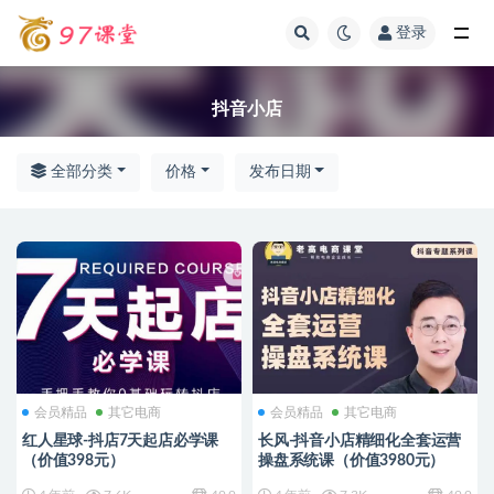
登录
全部
抖音小店
全部分类
价格
发布日期
会员精品
其它电商
会员精品
其它电商
红人星球-抖店7天起店必学课
长风-抖音小店精细化全套运营
（价值398元）
操盘系统课（价值3980元）