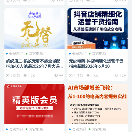
1 天前
3.4K
99.9
2 周前
12
49.9
会员精品
其它电商
会员精品
其它电商
蚂蚁店主-蚂蚁无潜不起全域配
无缺电商-抖店精细化运营干货
抖加4.0入池课2026年7月大课
指南新版2026年6月10
(价值1899元)
4 周前
1.2K
99
2 月前
1.6K
49.9
会员精品
其它电商
会员精品
其它电商