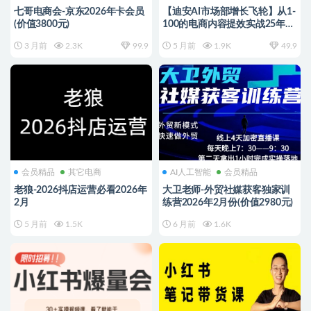
七哥电商会-京东2026年卡会员
【迪安AI市场部增长飞轮】从1-
(价值3800元)
100的电商内容提效实战25年3
月更新(价值1980元)
3 月前
2.3K
99.9
5 月前
1.9K
49.9
会员精品
其它电商
AI人工智能
会员精品
老狼-2026抖店运营必看2026年
大卫老师-外贸社媒获客独家训
2月
练营2026年2月份(价值2980元)
5 月前
1.5K
6 月前
1.6K