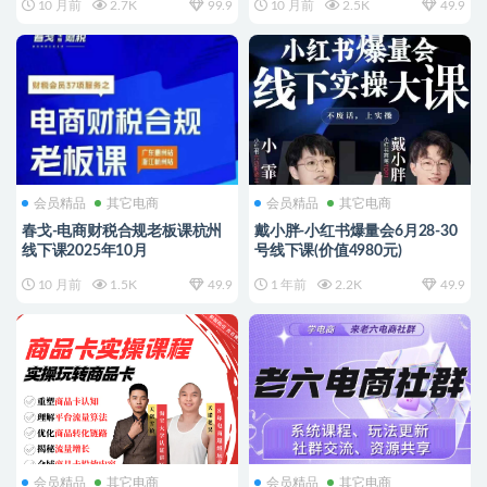
10 月前
2.7K
99.9
10 月前
2.5K
49.9
会员精品
其它电商
会员精品
其它电商
春戈-电商财税合规老板课杭州
戴小胖-小红书爆量会6月28-30
线下课2025年10月
号线下课(价值4980元)
10 月前
1.5K
49.9
1 年前
2.2K
49.9
会员精品
其它电商
会员精品
其它电商