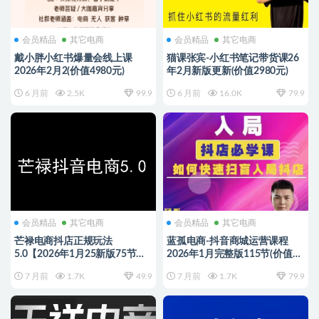
会员精品
其它电商
会员精品
其它电商
戴小胖小红书爆量会线上课
猫课张宾-小红书笔记带货课26
2026年2月2(价值4980元)
年2月新版更新(价值2980元)
6 月前
2.5K
99.9
6 月前
16.0K
79.9
会员精品
其它电商
会员精品
其它电商
芒禄电商抖店正规玩法
蓝孤电商-抖音商城运营课程
5.0【2026年1月25新版75节】
2026年1月完整版115节(价值
（价值9800元）
980元)
7 月前
1.7K
49.9
7 月前
1.7K
79.9