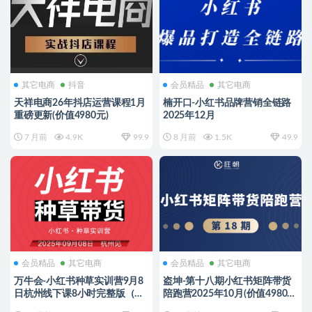
其它电商
抖音
会员精品
其它电商
天祥电商26年抖店运营课程1月
楠开口-小红书品牌营销全链路
重磅更新(价值4980元)
2025年12月
7 月前
4.9K
99.9
8 月前
1.5K
49.9
会员精品
其它电商
会员精品
其它电商
万牛会-小红书种草实训营9月8
盗坤-第十八期小红书矩阵带货
日杭州线下课8小时完整版（价
陪跑营2025年10月(价值4980
值2499元）
元)