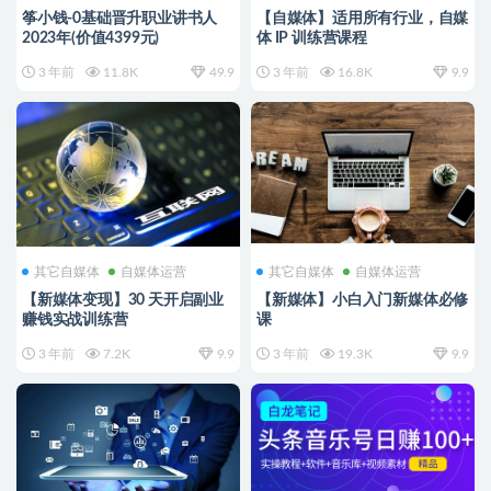
筝小钱-0基础晋升职业讲书人
【自媒体】适用所有行业，自媒
2023年(价值4399元)
体 IP 训练营课程
3 年前
11.8K
49.9
3 年前
16.8K
9.9
其它自媒体
自媒体运营
其它自媒体
自媒体运营
【新媒体变现】30 天开启副业
【新媒体】小白入门新媒体必修
赚钱实战训练营
课
3 年前
7.2K
9.9
3 年前
19.3K
9.9