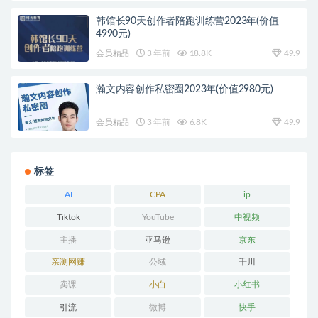
韩馆长90天创作者陪跑训练营2023年(价值
4990元)
会员精品
3 年前
18.8K
49.9
瀚文内容创作私密圈2023年(价值2980元)
会员精品
3 年前
6.8K
49.9
标签
AI
CPA
ip
Tiktok
YouTube
中视频
主播
亚马逊
京东
亲测网赚
公域
千川
卖课
小白
小红书
引流
微博
快手