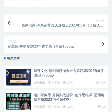
上一篇
白凤电商-淘系运营21天速成班2023年5月（价值5000
元）
下一篇
纪主任-拼多多2023年费学员（价值1888元）
相关文章
咪课文化-短剧项目淘金计划第四期2025年6月
(价值9980元)
会员精品
1 年前
1.5K
49.9
南门录像厅-剪辑实战进阶+创作思维课+适用电
脑剪辑2023年(价值499元)
会员精品
3 年前
9.2K
9.9