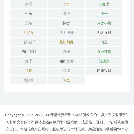
卖课
小白
小红书
引流
微博
快手
投放
抖音
抖音小店
拼多多
新手网赚
无人直播
日入过千
最新网赚
淘宝
热门网赚
直播
直播带货
知乎
知识付费
短视频
社群
私域
网赚项目
视频号
闲鱼
Copyright © 2014-2023 · 00课堂免责声明：本站所发布的一切文章仅限用于学
习和研究目的；不得将上述内容用于商业或者非法用途，否则，一切后果请用
户自负。本站信息来自网络，版权争议与本站无关。您必须在下载后的24个小