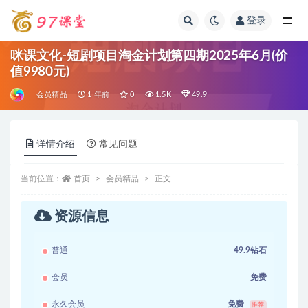
登录
全部
咪课文化-短剧项目淘金计划第四期2025年6月(价
值9980元)
会员精品
1 年前
0
1.5K
49.9
详情介绍
常见问题
当前位置：
首页
会员精品
正文
资源信息
普通
49.9钻石
会员
免费
永久会员
免费
推荐