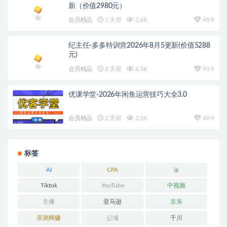
新（价值2980元）
会员精品
2 天前
2.6K
49.9
纪主任-多多特训营2026年8月5更新(价值5288
元)
会员精品
2 天前
6.3K
99.9
优课学堂-2026年闲鱼运营技巧大全3.0
会员精品
2 天前
2.5K
49.9
标签
AI
CPA
ip
Tiktok
YouTube
中视频
主播
亚马逊
京东
亲测网赚
公域
千川