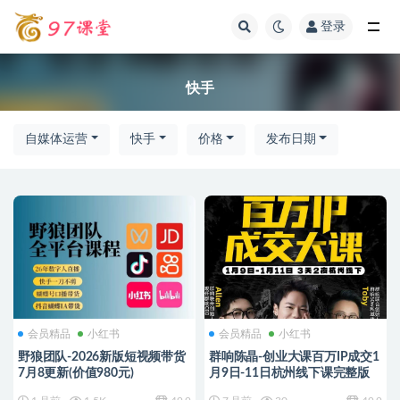
登录
全部
快手
自媒体运营
快手
价格
发布日期
会员精品
小红书
会员精品
小红书
野狼团队-2026新版短视频带货
群响陈晶-创业大课百万IP成交1
7月8更新(价值980元)
月9日-11日杭州线下课完整版