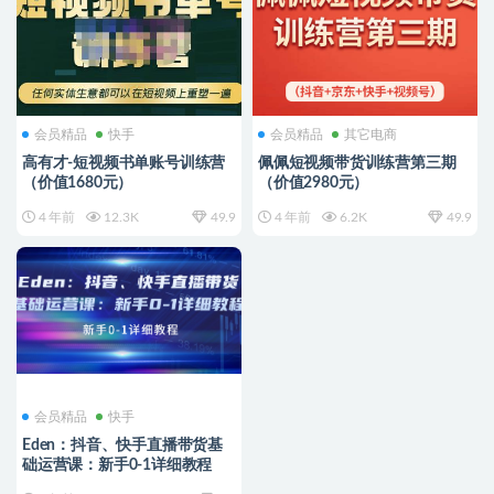
会员精品
快手
会员精品
其它电商
高有才-短视频书单账号训练营
佩佩短视频带货训练营第三期
（价值1680元）
（价值2980元）
4 年前
12.3K
49.9
4 年前
6.2K
49.9
会员精品
快手
Eden：抖音、快手直播带货基
础运营课：新手0-1详细教程