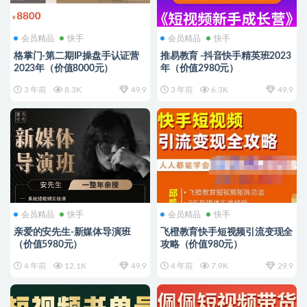
会员精品
快手
会员精品
快手
格掌门-第二期IP操盘手认证营
推易教育 -抖音快手精英班2023
2023年（价值8000元）
年（价值2980元）
3 年前
8.3K
49.9
3 年前
6.3K
49.9
会员精品
快手
会员精品
快手
亲爱的安先生-新媒体导演班
飞橙教育快手短视频引流变现全
（价值5980元）
攻略（价值980元）
4 年前
12.1K
49.9
4 年前
7.9K
29.9