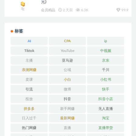
元)
会员精品
2 天前
6.3K
99.9
标签
AI
CPA
ip
Tiktok
YouTube
中视频
主播
亚马逊
京东
亲测网赚
公域
千川
卖课
小白
小红书
引流
微博
快手
投放
抖音
抖音小店
拼多多
新手网赚
无人直播
日入过千
最新网赚
淘宝
热门网赚
直播
直播带货