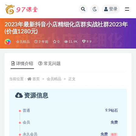
登录
全部
2023年最新抖音小店精细化店群实战社群2023年
(价值1280元)
会员精品
3 年前
0
11.9K
9.9
详情介绍
常见问题
当前位置：
首页
会员精品
正文
资源信息
普通
9.9钻石
会员
免费
永久会员
免费
推荐