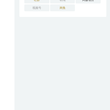
社群
私域
网赚项目
视频号
闲鱼