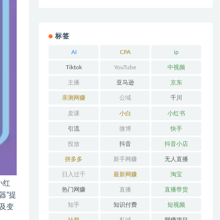
标签
AI
CPA
ip
Tiktok
YouTube
中视频
主播
亚马逊
京东
亲测网赚
公域
千川
卖课
小白
小红书
引流
微博
快手
投放
抖音
抖音小店
拼多多
新手网赚
无人直播
日入过千
最新网赚
淘宝
小红
热门网赚
直播
直播带货
器”提
知乎
知识付费
短视频
及变