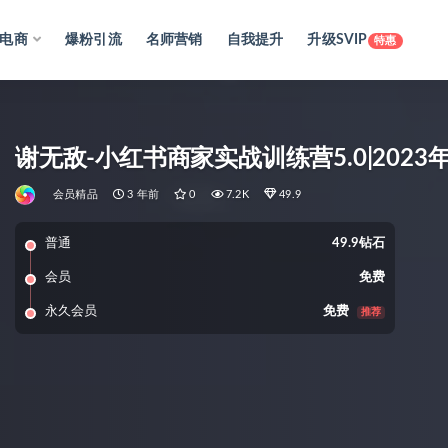
电商
爆粉引流
名师营销
自我提升
升级SVIP
特惠
谢无敌-小红书商家实战训练营5.0|2023年(
会员精品
3 年前
0
7.2K
49.9
普通
49.9钻石
会员
免费
永久会员
免费
推荐