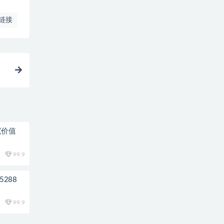
链接
(价值
99.9
288
99.9