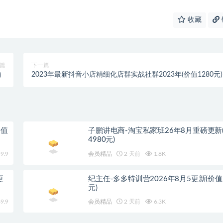
收藏
篇
下一篇
）
2023年最新抖音小店精细化店群实战社群2023年(价值1280元)
价值
子鹏讲电商-淘宝私家班26年8月重磅更新
4980元)
9.9
会员精品
2 天前
1.8K
更
纪主任-多多特训营2026年8月5更新(价值5
元)
9.9
会员精品
2 天前
6.3K