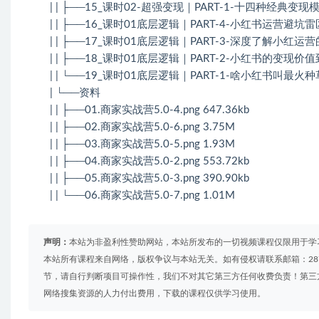
| | ├──15_课时02-超强变现｜PART-1-十四种经典变现模
| | ├──16_课时01底层逻辑｜PART-4-小红书运营避坑雷区
| | ├──17_课时01底层逻辑｜PART-3-深度了解小红运营的
| | ├──18_课时01底层逻辑｜PART-2-小红书的变现价值
| | └──19_课时01底层逻辑｜PART-1-啥小红书叫最火种草
| └──资料
| | ├──01.商家实战营5.0-4.png 647.36kb
| | ├──02.商家实战营5.0-6.png 3.75M
| | ├──03.商家实战营5.0-5.png 1.93M
| | ├──04.商家实战营5.0-2.png 553.72kb
| | ├──05.商家实战营5.0-3.png 390.90kb
| | └──06.商家实战营5.0-7.png 1.01M
声明：
本站为非盈利性赞助网站，本站所发布的一切视频课程仅限用于学
本站所有课程来自网络，版权争议与本站无关。如有侵权请联系邮箱：2879
节，请自行判断项目可操作性，我们不对其它第三方任何收费负责！第三
网络搜集资源的人力付出费用，下载的课程仅供学习使用。