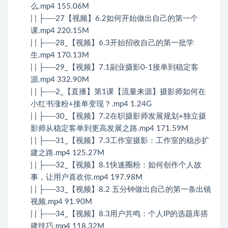
么.mp4 155.06M
| | ├──27【视频】6.2如何开始做出自己的第一个
课.mp4 220.15M
| | ├──28_【视频】6.3开始招收自己的第一批学
生.mp4 170.13M
| | ├──29_【视频】7.1副业摄影0-1接单到稳定客
源.mp4 332.90M
| | ├──2_【直播】第1课【流量来源】摄影师如何在
小红书涨粉+接单变现？.mp4 1.24G
| | ├──30_【视频】7.2在职摄影师发展规划+独立摄
影师从稳定客单到更高发展之路.mp4 171.59M
| | ├──31_【视频】7.3工作室摄影：工作室的稳步扩
建之路.mp4 125.27M
| | ├──32_【视频】8.1快速圈粉：如何创作个人故
事，让用户喜欢你.mp4 197.98M
| | ├──33_【视频】8.2 五分钟做出自己的第一条出镜
视频.mp4 91.90M
| | ├──34_【视频】8.3用户共鸣：个人IP的选题库搭
建技巧.mp4 118.32M