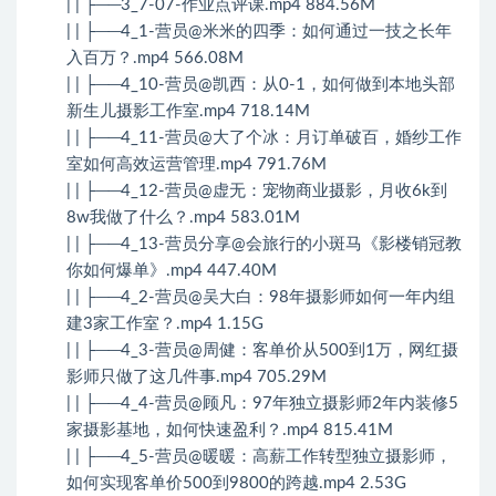
| | ├──3_7-07-作业点评课.mp4 884.56M
| | ├──4_1-营员@米米的四季：如何通过一技之长年
入百万？.mp4 566.08M
| | ├──4_10-营员@凯西：从0-1，如何做到本地头部
新生儿摄影工作室.mp4 718.14M
| | ├──4_11-营员@大了个冰：月订单破百，婚纱工作
室如何高效运营管理.mp4 791.76M
| | ├──4_12-营员@虚无：宠物商业摄影，月收6k到
8w我做了什么？.mp4 583.01M
| | ├──4_13-营员分享@会旅行的小斑马《影楼销冠教
你如何爆单》.mp4 447.40M
| | ├──4_2-营员@吴大白：98年摄影师如何一年内组
建3家工作室？.mp4 1.15G
| | ├──4_3-营员@周健：客单价从500到1万，网红摄
影师只做了这几件事.mp4 705.29M
| | ├──4_4-营员@顾凡：97年独立摄影师2年内装修5
家摄影基地，如何快速盈利？.mp4 815.41M
| | ├──4_5-营员@暖暖：高薪工作转型独立摄影师，
如何实现客单价500到9800的跨越.mp4 2.53G