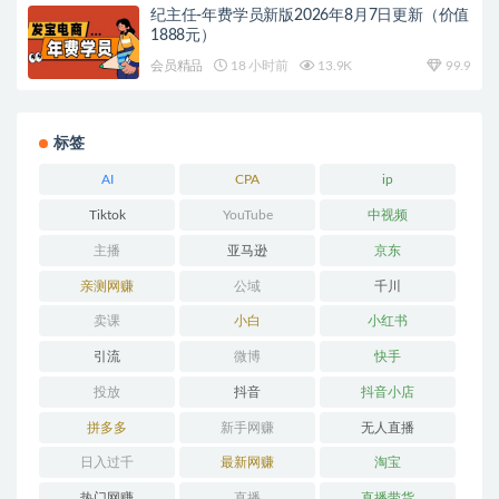
纪主任-年费学员新版2026年8月7日更新（价值
1888元）
会员精品
18 小时前
13.9K
99.9
标签
AI
CPA
ip
Tiktok
YouTube
中视频
主播
亚马逊
京东
亲测网赚
公域
千川
卖课
小白
小红书
引流
微博
快手
投放
抖音
抖音小店
拼多多
新手网赚
无人直播
日入过千
最新网赚
淘宝
热门网赚
直播
直播带货