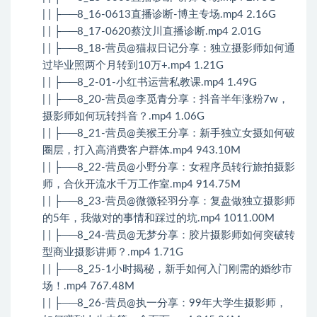
| | ├──8_16-0613直播诊断-博主专场.mp4 2.16G
| | ├──8_17-0620蔡汶川直播诊断.mp4 2.01G
| | ├──8_18-营员@猫叔日记分享：独立摄影师如何通
过毕业照两个月转到10万+.mp4 1.21G
| | ├──8_2-01-小红书运营私教课.mp4 1.49G
| | ├──8_20-营员@李觅青分享：抖音半年涨粉7w，
摄影师如何玩转抖音？.mp4 1.06G
| | ├──8_21-营员@美猴王分享：新手独立女摄如何破
圈层，打入高消费客户群体.mp4 943.10M
| | ├──8_22-营员@小野分享：女程序员转行旅拍摄影
师，合伙开流水千万工作室.mp4 914.75M
| | ├──8_23-营员@微微轻羽分享：复盘做独立摄影师
的5年，我做对的事情和踩过的坑.mp4 1011.00M
| | ├──8_24-营员@无梦分享：胶片摄影师如何突破转
型商业摄影讲师？.mp4 1.71G
| | ├──8_25-1小时揭秘，新手如何入门刚需的婚纱市
场！.mp4 767.48M
| | ├──8_26-营员@执一分享：99年大学生摄影师，