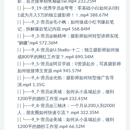
影，首次接单销售额破5w.mp4 233.25M
| | ├──9_19-优秀学员@弯弯：零基础小白如何从0到
1成为月入5万的独立摄影师！！.mp4 388.67M
| | ├──9_2-营员@毛小枫：如何做成小红书爆款笔
记，拆解爆款笔记内容.mp4 568.84M
| | ├──9_3-营员@杨精坤：摄影师如何转型讲师实现
“躺赚”.mp4 572.36M
| | ├──9_4-营员@U.Studio-十二：独立摄影师如何做
成800平的网红工作室？.mp4 890.34M
| | ├──9_5-营员@阿豆学姐：0资源起步，写真摄影师
如何链接博主资源.mp4 945.57M
| | ├──9_6-营员@光焰：摄影师如何转型做广告导
演.mp4 1.35G
| | ├──9_7-营员@美城：如何从小县城起步，做到
1200平的婚纱工作室.mp4 232.41M
| | ├──9_8-营员@三柚沐：一个月从200人到2000
人，朋友圈如何快速引流？.mp4 322.35M
| | └──9_9-营员@美城：如何从小县城起步，做到
1200平的婚纱工作室.mp4 66.52M