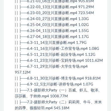
| | ├──6.21-03_06汶川直播诊断.mp4 905.65M
| | ├──6.22-03_13汶川直播诊断.mp4 971.29M
| | ├──6.23-03_20汶川直播诊断.mp4 723.54M
| | ├──6.24-03_27汶川直播诊断.mp4 1.33G
| | ├──6.25-04_03汶川直播诊断.mp4 1.02G
| | ├──6.26-04_11汶川直播诊断.mp4 1.55G
| | ├──6.27-04_18汶川直播诊断.mp4 1.17G
| | ├──6.3-11_14汶川直播诊断.mp4 1.79G
| | ├──6.4-11_16汶川诊断-工作室专场.mp4 1.08G
| | ├──6.5-11_21汶川诊断-副业专场.mp4 1.12G
| | ├──6.6-11_23汶川诊断-宝妈专场.mp4 1011.62M
| | ├──6.7-11_29汶川诊断-大学生专场.mp4
957.12M
| | ├──6.8-11_30汶川诊断-博主专场.mp4 918.81M
| | ├──6.9-12_5汶川诊断-讲师专场.mp4 1.07G
| | ├──7.1-摄影师大Party（一）百威、虾儿、敬泽、
莎莎酱、于帅帅.mp4 1008.77M
| | ├──7.2-摄影师大Party（二）莉莉周、牛斗、米米
的四季、薇薇轻羽.mp4 545.18M