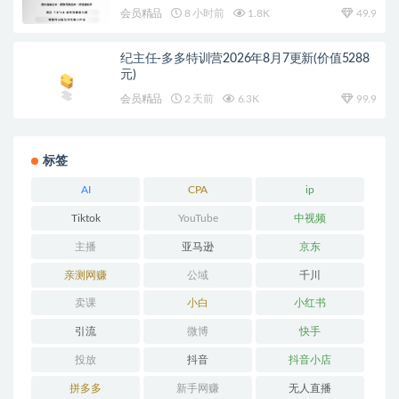
会员精品
8 小时前
1.8K
49.9
纪主任-多多特训营2026年8月7更新(价值5288
元)
会员精品
2 天前
6.3K
99.9
标签
AI
CPA
ip
Tiktok
YouTube
中视频
主播
亚马逊
京东
亲测网赚
公域
千川
卖课
小白
小红书
引流
微博
快手
投放
抖音
抖音小店
拼多多
新手网赚
无人直播