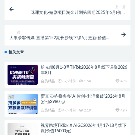
上一篇
咪课文化-短剧项目淘金计划第四期2025年6月(价值
9980元)
下一篇
大果录客传媒-直播第152期长沙线下课6月更新(价值
12800元)
相关文章
拾光船8月1-3号TikTok2026年8月线下课资2026
年8月
会员精品
3 小时前
1.5K
49.9
贾真云杉·拼多多“AI智创+利润爆破”2026年8月
(价值3980元)
会员精品
4 小时前
2.1K
49.9
视界跨境TikTok X AIGC2026年4月17-18号线下
课(价值15000元)