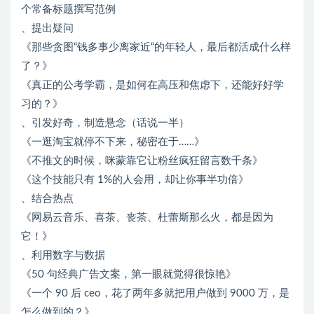
个常备标题撰写范例
、提出疑问
《那些贪图“钱多事少离家近“的年轻人，最后都活成什么样
了？》
《真正的公考学霸，是如何在高压和焦虑下，还能好好学
习的？》
、引发好奇，制造悬念（话说一半）
《一逛淘宝就停不下来，秘密在于……》
《不推文的时候，咪蒙靠它让粉丝疯狂留言数千条》
《这个技能只有 1%的人会用，却让你事半功倍》
、结合热点
《网易云音乐、喜茶、丧茶、杜蕾斯那么火，都是因为
它！》
、利用数字与数据
《50 句经典广告文案，第一眼就觉得很惊艳》
《一个 90 后 ceo，花了两年多就把用户做到 9000 万，是
怎么做到的？》