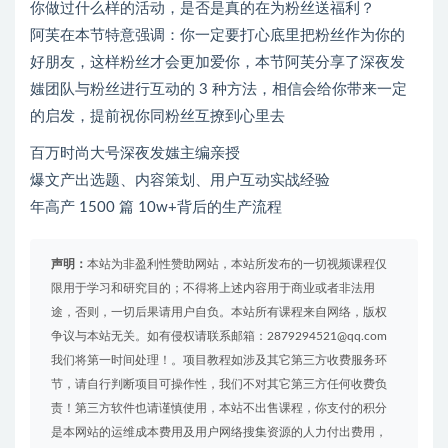
你做过什么样的活动，是否是真的在为粉丝送福利？
阿芙在本节特意强调：你一定要打心底里把粉丝作为你的
好朋友，这样粉丝才会更加爱你，本节阿芙分享了深夜发
媸团队与粉丝进行互动的 3 种方法，相信会给你带来一定
的启发，提前祝你同粉丝互撩到心里去
百万时尚大号深夜发媸主编亲授
爆文产出选题、内容策划、用户互动实战经验
年高产 1500 篇 10w+背后的生产流程
声明：
本站为非盈利性赞助网站，本站所发布的一切视频课程仅
限用于学习和研究目的；不得将上述内容用于商业或者非法用
途，否则，一切后果请用户自负。本站所有课程来自网络，版权
争议与本站无关。如有侵权请联系邮箱：2879294521@qq.com
我们将第一时间处理！。项目教程如涉及其它第三方收费服务环
节，请自行判断项目可操作性，我们不对其它第三方任何收费负
责！第三方软件也请谨慎使用，本站不出售课程，你支付的积分
是本网站的运维成本费用及用户网络搜集资源的人力付出费用，