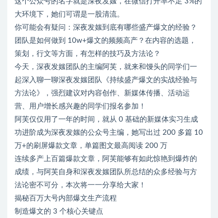
这个公众号的名字就是深夜发媸，在微信打开率不足 3%的
大环境下，她们可谓是一股清流。
你可能会有疑问：深夜发媸到底有哪些盛产爆文的经验？
团队是如何做到 10w+爆文的频频高产？在内容的选题，
策划，行文等方面，有怎样的技巧及方法论？
今天，深夜发媸团队的主编阿芙，就来和馒头的同学们一
起深入聊一聊深夜发媸团队《持续盛产爆文的实战经验与
方法论》，强烈建议对内容创作、新媒体传播、活动运
营、用户增长感兴趣的同学们报名参加！
阿芙仅仅用了一年的时间，就从 0 基础的新媒体实习生成
功进阶成为深夜发媸的公众号主编，她写出过 200 多篇 10
万+的刷屏爆款文章，单篇图文最高阅读 200 万
连续多产上百篇爆款文章，阿芙能够有如此惊艳到爆炸的
成绩，与阿芙自身和深夜发媸团队所总结的众多经验与方
法论密不可分，本次将一一分享给大家！
揭秘百万大号内部爆文生产流程
制造爆文的 3 个核心关键点