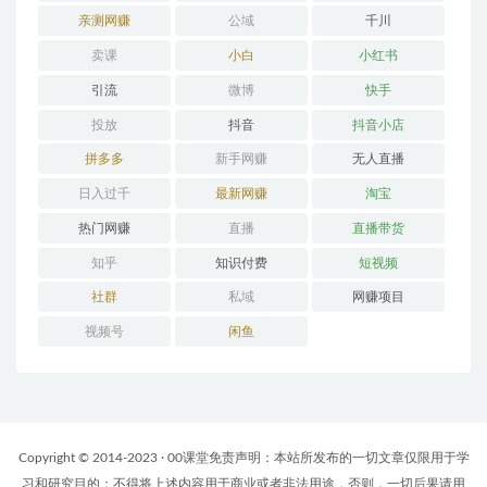
亲测网赚
公域
千川
卖课
小白
小红书
引流
微博
快手
投放
抖音
抖音小店
拼多多
新手网赚
无人直播
日入过千
最新网赚
淘宝
热门网赚
直播
直播带货
知乎
知识付费
短视频
社群
私域
网赚项目
视频号
闲鱼
Copyright © 2014-2023 · 00课堂免责声明：本站所发布的一切文章仅限用于学
习和研究目的；不得将上述内容用于商业或者非法用途，否则，一切后果请用