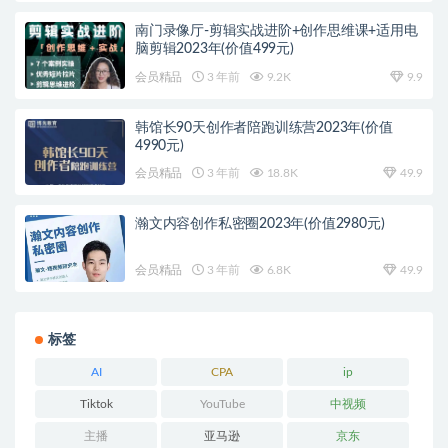
南门录像厅-剪辑实战进阶+创作思维课+适用电
脑剪辑2023年(价值499元)
会员精品
3 年前
9.2K
9.9
韩馆长90天创作者陪跑训练营2023年(价值
4990元)
会员精品
3 年前
18.8K
49.9
瀚文内容创作私密圈2023年(价值2980元)
会员精品
3 年前
6.8K
49.9
标签
AI
CPA
ip
Tiktok
YouTube
中视频
主播
亚马逊
京东