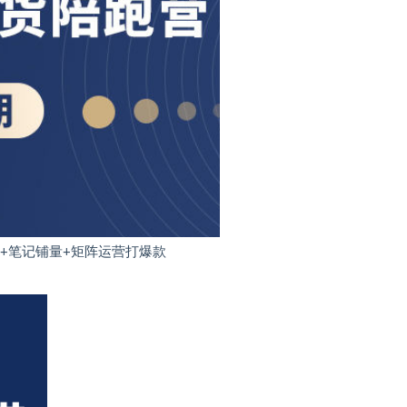
品+笔记铺量+矩阵运营打爆款