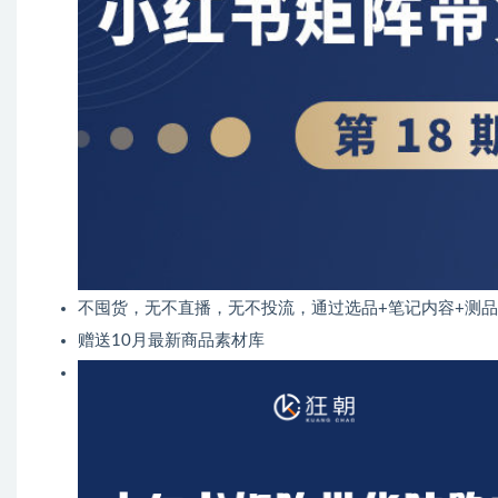
​不囤货，无不直播，无不投流，通过选品+笔记内容+测
赠送10月最新商品素材库