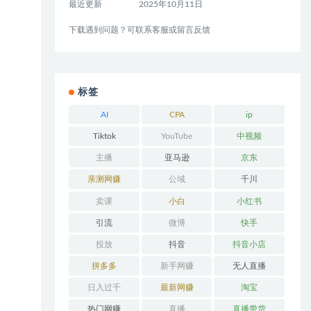
最近更新
2025年10月11日
下载遇到问题？可联系客服或留言反馈
标签
AI
CPA
ip
Tiktok
YouTube
中视频
主播
亚马逊
京东
亲测网赚
公域
千川
卖课
小白
小红书
引流
微博
快手
投放
抖音
抖音小店
拼多多
新手网赚
无人直播
日入过千
最新网赚
淘宝
热门网赚
直播
直播带货