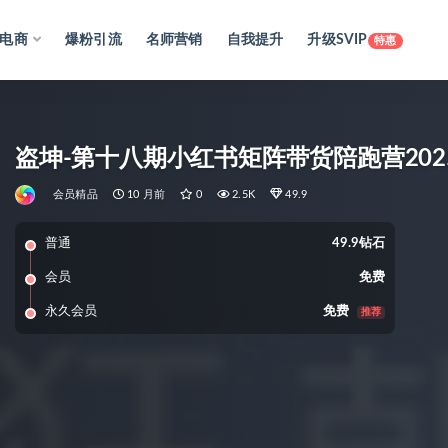
电商
爆粉引流
名师营销
自我提升
升级SVIP
特惠
盗坤-第十八期小红书矩阵带货陪跑营2025年
会员精品
10 月前
0
2.5K
49.9
普通
49.9钻石
会员
免费
永久会员
免费
推荐