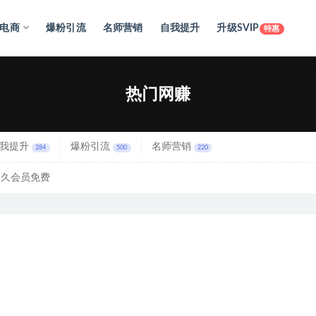
电商
爆粉引流
名师营销
自我提升
升级SVIP
特惠
热门网赚
我提升
爆粉引流
名师营销
284
500
220
永久会员免费