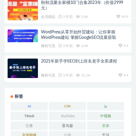
秋秋流量全家桶10门合集2023年（价值2999
元）
会员精品
3 年前
5.6K
49.9
WordPress从零开始外贸建站：让你掌握
WordPress建站 掌握GoogleSEO流量获取
爆粉引流
3 年前
6.4K
9.9
2021年新手学SEO到上排名老手全系课程
爆粉引流
3 年前
15.1K
9.9
标签
AI
CPA
ip
Tiktok
YouTube
中视频
主播
亚马逊
京东
亲测网赚
公域
千川