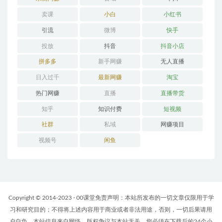
卖课
小白
小红书
引流
微博
快手
投放
抖音
抖音小店
拼多多
新手网赚
无人直播
日入过千
最新网赚
淘宝
热门网赚
直播
直播带货
知乎
知识付费
短视频
社群
私域
网赚项目
视频号
闲鱼
Copyright © 2014-2023 · 00课堂免责声明：本站所发布的一切文章仅限用于学
习和研究目的；不得将上述内容用于商业或者非法用途，否则，一切后果请用
户自负。本站信息来自网络，版权争议与本站无关。您必须在下载后的24个小