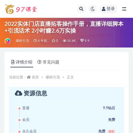
登录
全部
2022实体门店直播拓客操作手册，直播详细脚本
+引流话术 2小时赚2.6万实操
爆粉引流
4 年前
0
14.6K
9.9
详情介绍
常见问题
当前位置：
首页
爆粉引流
正文
资源信息
普通
9.9钻石
会员
免费
永久会员
免费
推荐