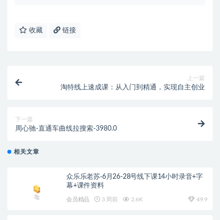
收藏
链接
上一篇
淘特线上速成课：从入门到精通，实现自主创业
下一篇
周心驰-直通车曲线拉搜索-3980.0
相关文章
众乐乐老苏·6月26-28号线下课14小时录音+字
幕+课件资料
会员精品
3 周前
2.6K
49.9