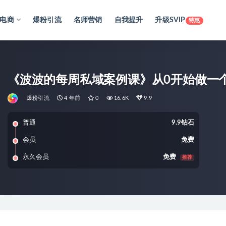
电商
爆粉引流
名师营销
自我提升
升级SVIP
特惠
《波波的每周私域案例课》从0开始做一
爆粉引流
4 年前
0
16.6K
9.9
普通
9.9钻石
会员
免费
永久会员
免费
推荐