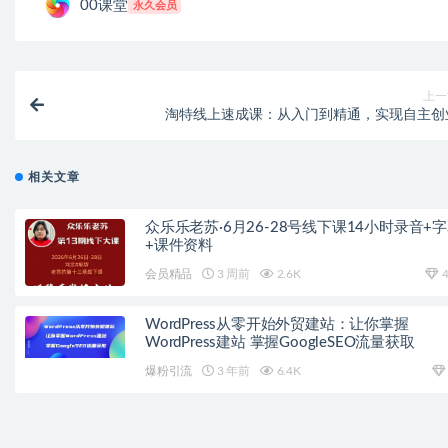
00课堂
永久会员
上一
淘特线上速成课：从入门到精通，实现自主创
相关文章
众乐乐老苏·6月26-28号线下课14小时录音+
+课件资料
会员精品
3 周前
2.6K
4
WordPress从零开始外贸建站：让你掌握
WordPress建站 掌握GoogleSEO流量获取
爆粉引流
3 年前
6.4K