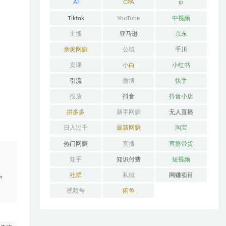
AI
CPA
ip
Tiktok
YouTube
中视频
主播
亚马逊
京东
亲测网赚
公域
千川
卖课
小白
小红书
引流
微博
快手
投放
抖音
抖音小店
拼多多
新手网赚
无人直播
日入过千
最新网赚
淘宝
热门网赚
直播
直播带货
。
知乎
知识付费
短视频
社群
私域
网赚项目
户
视频号
闲鱼