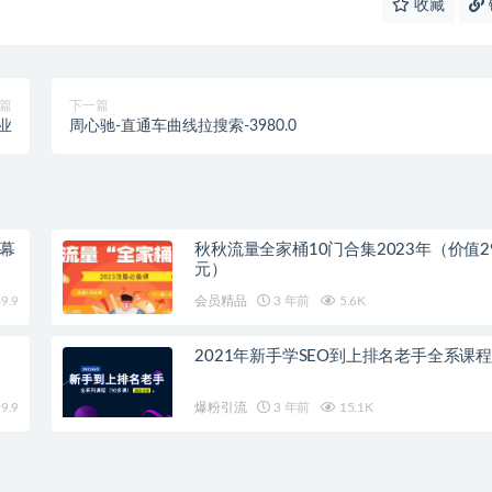
收藏
篇
下一篇
业
周心驰-直通车曲线拉搜索-3980.0
字幕
秋秋流量全家桶10门合集2023年（价值29
元）
9.9
会员精品
3 年前
5.6K
2021年新手学SEO到上排名老手全系课
9.9
爆粉引流
3 年前
15.1K