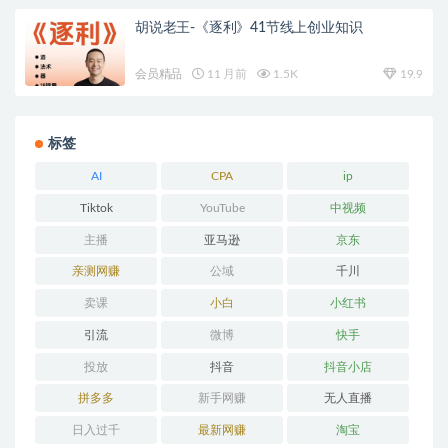
胡说老王-《逐利》41节线上创业知识
会员精品
11 月前
1.5K
19.9
标签
AI
CPA
ip
Tiktok
YouTube
中视频
主播
亚马逊
京东
亲测网赚
公域
千川
卖课
小白
小红书
引流
微博
快手
投放
抖音
抖音小店
拼多多
新手网赚
无人直播
日入过千
最新网赚
淘宝