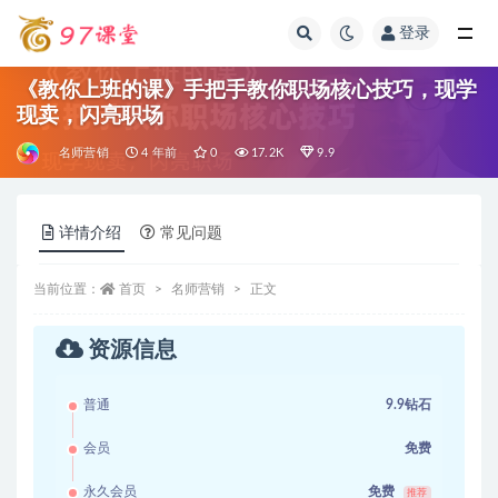
登录
全部
《教你上班的课》手把手教你职场核心技巧，现学
现卖，闪亮职场
名师营销
4 年前
0
17.2K
9.9
详情介绍
常见问题
当前位置：
首页
名师营销
正文
资源信息
普通
9.9钻石
会员
免费
永久会员
免费
推荐