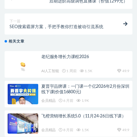
后期进阶高级调色直播课（价值1299元）
下一篇
SEO搜索霸屏方案，手把手教你打造被动引流系统
相关文章
老纪服务增长力课程2026
AI人工智能
1 周前
1.5K
49.9
夏晋宇品牌课：一门课一个亿2026年2月份深圳
线下课(价值16800元)
会员精品
6 月前
1.9K
飞橙营销增长系统5.0（11月24-26日线下课）
会员精品
8 月前
1.5K
49.9