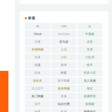
标签
AI
CPA
ip
Tiktok
YouTube
中视频
主播
亚马逊
京东
亲测网赚
公域
千川
卖课
小白
小红书
引流
微博
快手
投放
抖音
抖音小店
拼多多
新手网赚
无人直播
日入过千
最新网赚
淘宝
热门网赚
直播
直播带货
知乎
知识付费
短视频
社群
私域
网赚项目