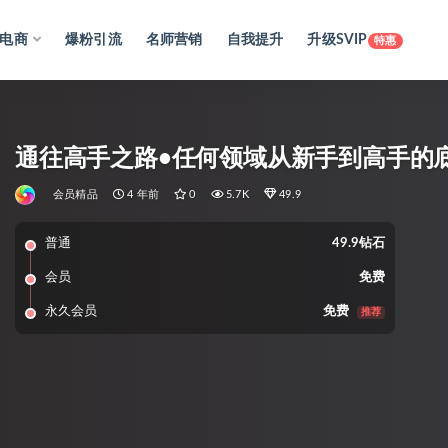
电商
爆粉引流
名师营销
自我提升
升级SVIP
特惠
通往高手之路•任何领域从新手到高手的底
会员精品
4 年前
0
5.7K
49.9
普通
49.9钻石
会员
免费
永久会员
免费
推荐