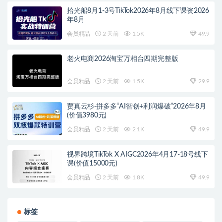
拾光船8月1-3号TikTok2026年8月线下课资2026
年8月
会员精品
2 天前
1.5K
49.9
老火电商2026淘宝万相台四期完整版
会员精品
2 天前
1.5K
29.9
贾真云杉·拼多多“AI智创+利润爆破”2026年8月
(价值3980元)
会员精品
2 天前
2.1K
49.9
视界跨境TikTok X AIGC2026年4月17-18号线下
课(价值15000元)
会员精品
2 天前
1.8K
49.9
标签