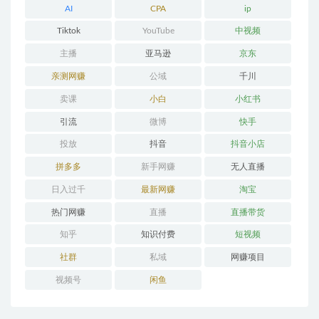
AI
CPA
ip
Tiktok
YouTube
中视频
主播
亚马逊
京东
亲测网赚
公域
千川
卖课
小白
小红书
引流
微博
快手
投放
抖音
抖音小店
拼多多
新手网赚
无人直播
日入过千
最新网赚
淘宝
热门网赚
直播
直播带货
知乎
知识付费
短视频
社群
私域
网赚项目
视频号
闲鱼