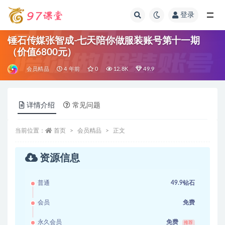
登录
全部
锤石传媒张智成-七天陪你做服装账号第十一期
（价值6800元）
会员精品
4 年前
0
12.8K
49.9
详情介绍
常见问题
当前位置：
首页
会员精品
正文
资源信息
普通
49.9钻石
会员
免费
永久会员
免费
推荐