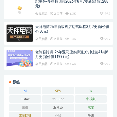
纪主任-多多特训营2026年8月7更新(价值5288
元)
会员精品
2 天前
6.3K
99.9
天祥电商26年新版抖店运营课程8月7更新(价值
4980元)
会员精品
2 天前
3.4K
99.9
老陈聊跨境-26年亚马逊实操通关训练营41期8
月更新(价值11999元)
会员精品
2 天前
1.6K
99.9
标签
AI
CPA
ip
Tiktok
YouTube
中视频
主播
亚马逊
京东
亲测网赚
公域
千川