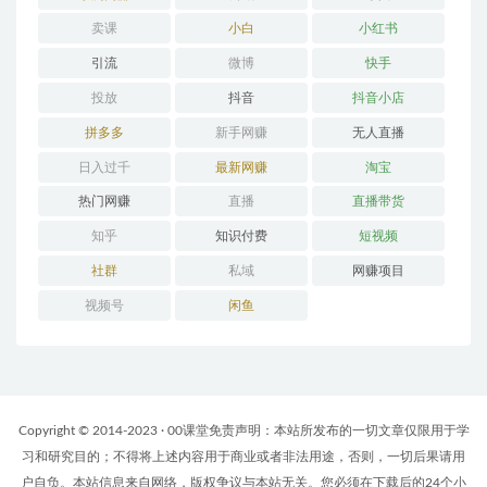
卖课
小白
小红书
引流
微博
快手
投放
抖音
抖音小店
拼多多
新手网赚
无人直播
日入过千
最新网赚
淘宝
热门网赚
直播
直播带货
知乎
知识付费
短视频
社群
私域
网赚项目
视频号
闲鱼
Copyright © 2014-2023 · 00课堂免责声明：本站所发布的一切文章仅限用于学
习和研究目的；不得将上述内容用于商业或者非法用途，否则，一切后果请用
户自负。本站信息来自网络，版权争议与本站无关。您必须在下载后的24个小