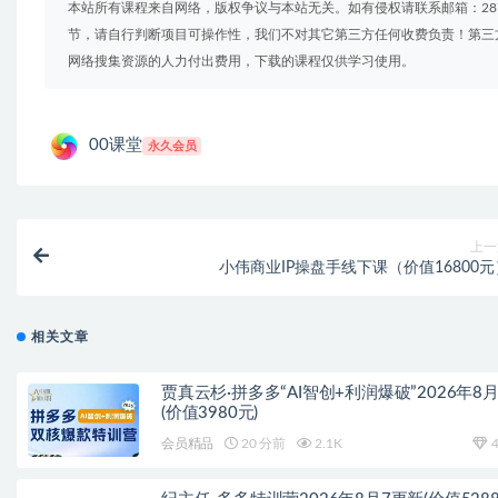
本站所有课程来自网络，版权争议与本站无关。如有侵权请联系邮箱：2879
节，请自行判断项目可操作性，我们不对其它第三方任何收费负责！第三
网络搜集资源的人力付出费用，下载的课程仅供学习使用。
00课堂
永久会员
上一
小伟商业IP操盘手线下课（价值16800元
相关文章
贾真云杉·拼多多“AI智创+利润爆破”2026年8
(价值3980元)
会员精品
20 分前
2.1K
4