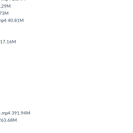
.29M
73M
4 40.81M
7.16M
p4 391.94M
63.68M