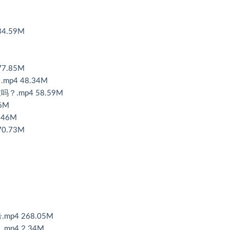
4.59M
7.85M
p4 48.34M
.mp4 58.59M
6M
.46M
0.73M
p4 268.05M
p4 2.34M