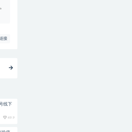
户
链接
18号线下
49.9