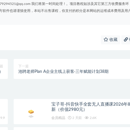
294521@qq.com 我们将第一时间处理！。项目教程如涉及其它第三方收费服务环
方软件也请谨慎使用，本站不出售课程，你支付的积分是本网站的运维成本费用及用
收藏
篇
下一篇
）
池聘老师Plan A企业主线上获客·三年赋能计划38期
宝子哥-抖音快手全套无人直播课2026年
新（价值2980元）
9.9
会员精品
2 天前
2.6K