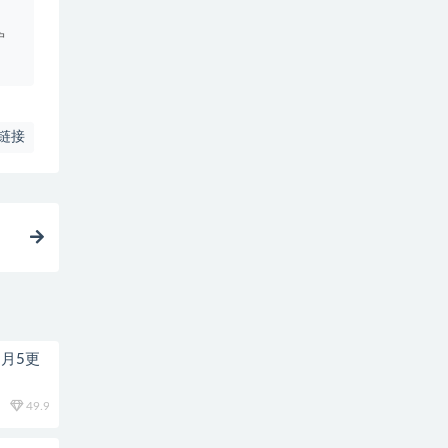
户
链接
8月5更
49.9