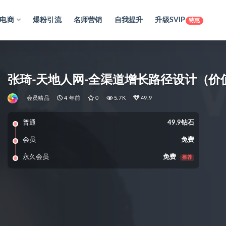
电商
爆粉引流
名师营销
自我提升
升级SVIP
特惠
张琦-天地人网-全渠道增长路径设计（价值
会员精品
4 年前
0
5.7K
49.9
普通
49.9钻石
会员
免费
永久会员
免费
推荐