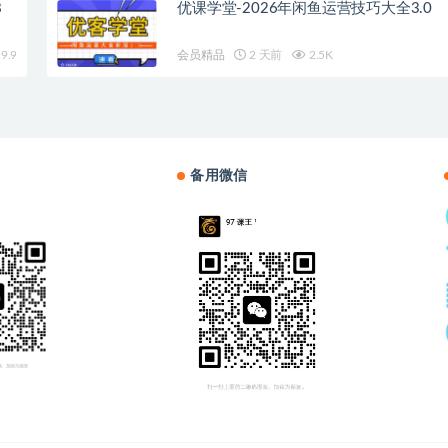
8
优课学堂-2026年闲鱼运营技巧大全3.0
9.9
会员精品
2 天前
2.5K
备用微信