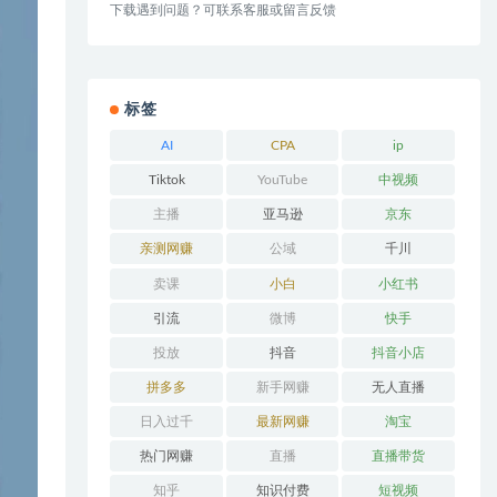
下载遇到问题？可联系客服或留言反馈
标签
AI
CPA
ip
Tiktok
YouTube
中视频
主播
亚马逊
京东
亲测网赚
公域
千川
卖课
小白
小红书
引流
微博
快手
投放
抖音
抖音小店
拼多多
新手网赚
无人直播
日入过千
最新网赚
淘宝
热门网赚
直播
直播带货
知乎
知识付费
短视频