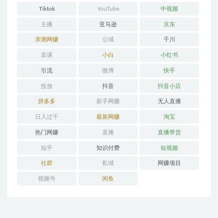
Tiktok
YouTube
中视频
主播
亚马逊
京东
亲测网赚
公域
千川
卖课
小白
小红书
引流
微博
快手
投放
抖音
抖音小店
拼多多
新手网赚
无人直播
日入过千
最新网赚
淘宝
热门网赚
直播
直播带货
知乎
知识付费
短视频
社群
私域
网赚项目
视频号
闲鱼