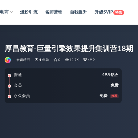
电商
爆粉引流
名师营销
自我提升
升级SVIP
特惠
厚昌教育-巨量引擎效果提升集训营18期（
会员精品
4 年前
0
12.7K
49.9
普通
49.9钻石
会员
免费
永久会员
免费
推荐