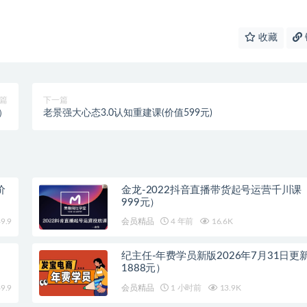
收藏
篇
下一篇
）
老景强大心态3.0认知重建课(价值599元)
价
金龙-2022抖音直播带货起号运营千川课
999元）
9.9
会员精品
4 年前
16.6K
纪主任-年费学员新版2026年7月31日更
1888元）
9.9
会员精品
1 小时前
13.9K