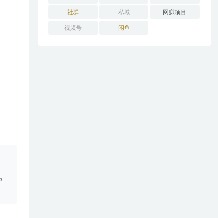
社群
私域
网赚项目
视频号
闲鱼
。
户