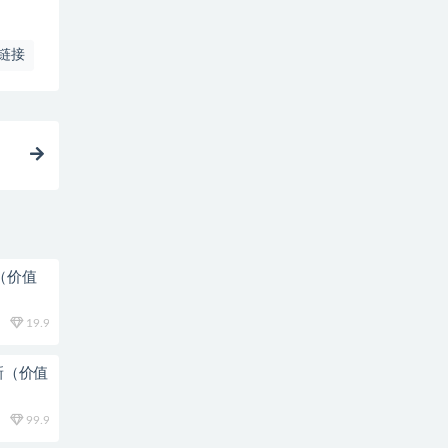
链接
（价值
19.9
新（价值
99.9