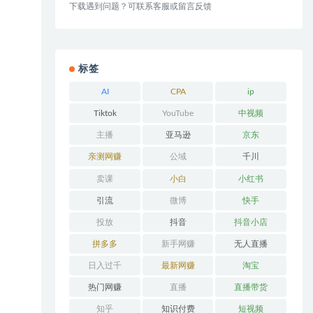
下载遇到问题？可联系客服或留言反馈
标签
AI
CPA
ip
Tiktok
YouTube
中视频
主播
亚马逊
京东
亲测网赚
公域
千川
卖课
小白
小红书
引流
微博
快手
投放
抖音
抖音小店
拼多多
新手网赚
无人直播
日入过千
最新网赚
淘宝
热门网赚
直播
直播带货
知乎
知识付费
短视频