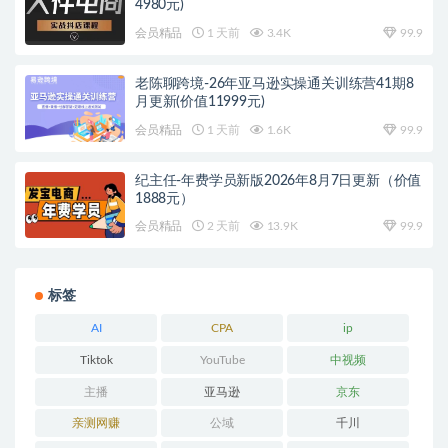
4980元)
会员精品
1 天前
3.4K
99.9
老陈聊跨境-26年亚马逊实操通关训练营41期8
月更新(价值11999元)
会员精品
1 天前
1.6K
99.9
纪主任-年费学员新版2026年8月7日更新（价值
1888元）
会员精品
2 天前
13.9K
99.9
标签
AI
CPA
ip
Tiktok
YouTube
中视频
主播
亚马逊
京东
亲测网赚
公域
千川