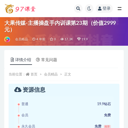
登录
全部
大果传媒-主播操盘手内训课第23期（价值2999
元）
会员精品
4 年前
0
17.3K
19.9
详情介绍
常见问题
当前位置：
首页
会员精品
正文
资源信息
普通
19.9钻石
会员
免费
永久会员
免费
推荐