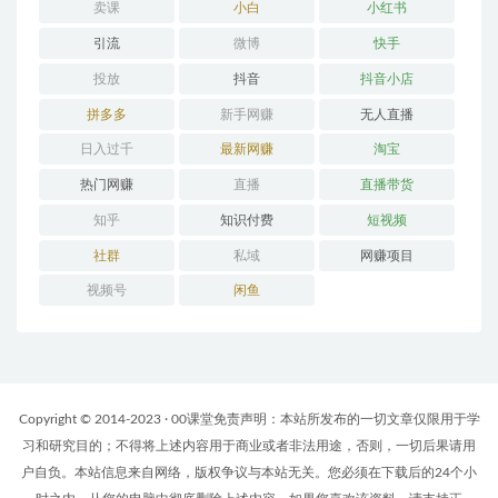
卖课
小白
小红书
引流
微博
快手
投放
抖音
抖音小店
拼多多
新手网赚
无人直播
日入过千
最新网赚
淘宝
热门网赚
直播
直播带货
知乎
知识付费
短视频
社群
私域
网赚项目
视频号
闲鱼
Copyright © 2014-2023 · 00课堂免责声明：本站所发布的一切文章仅限用于学
习和研究目的；不得将上述内容用于商业或者非法用途，否则，一切后果请用
户自负。本站信息来自网络，版权争议与本站无关。您必须在下载后的24个小