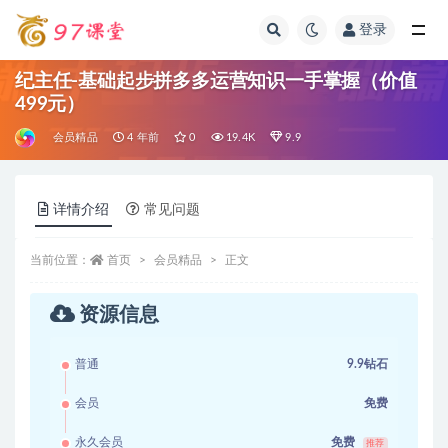
登录
全部
纪主任-基础起步拼多多运营知识一手掌握（价值
499元）
会员精品
4 年前
0
19.4K
9.9
详情介绍
常见问题
当前位置：
首页
会员精品
正文
资源信息
普通
9.9钻石
会员
免费
永久会员
免费
推荐