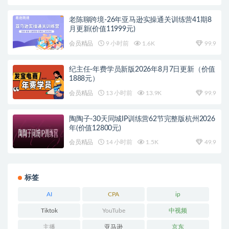
老陈聊跨境-26年亚马逊实操通关训练营41期8
月更新(价值11999元)
会员精品
9 小时前
1.6K
99.9
纪主任-年费学员新版2026年8月7日更新（价值
1888元）
会员精品
13 小时前
13.9K
99.9
陶陶子-30天同城IP训练营62节完整版杭州2026
年(价值12800元)
会员精品
14 小时前
1.5K
49.9
标签
AI
CPA
ip
Tiktok
YouTube
中视频
主播
亚马逊
京东