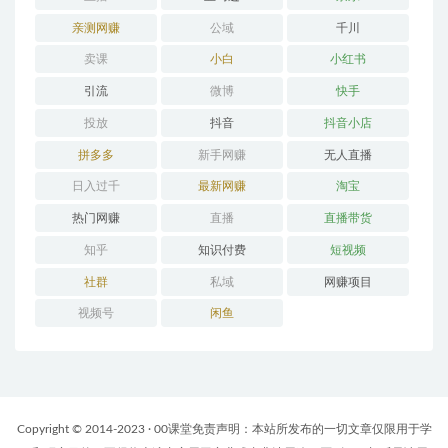
亲测网赚
公域
千川
卖课
小白
小红书
引流
微博
快手
投放
抖音
抖音小店
拼多多
新手网赚
无人直播
日入过千
最新网赚
淘宝
热门网赚
直播
直播带货
知乎
知识付费
短视频
社群
私域
网赚项目
视频号
闲鱼
Copyright © 2014-2023 · 00课堂免责声明：本站所发布的一切文章仅限用于学