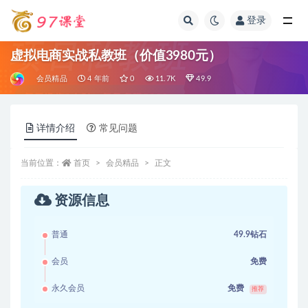
登录
全部
虚拟电商实战私教班（价值3980元）
会员精品
4 年前
0
11.7K
49.9
详情介绍
常见问题
当前位置：
首页
会员精品
正文
资源信息
普通
49.9钻石
会员
免费
永久会员
免费
推荐