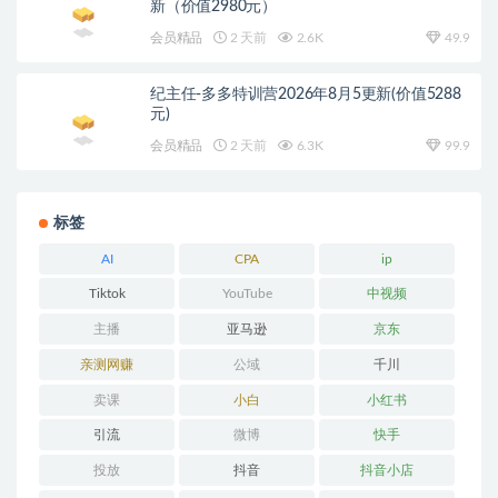
新（价值2980元）
会员精品
2 天前
2.6K
49.9
纪主任-多多特训营2026年8月5更新(价值5288
元)
会员精品
2 天前
6.3K
99.9
标签
AI
CPA
ip
Tiktok
YouTube
中视频
主播
亚马逊
京东
亲测网赚
公域
千川
卖课
小白
小红书
引流
微博
快手
投放
抖音
抖音小店