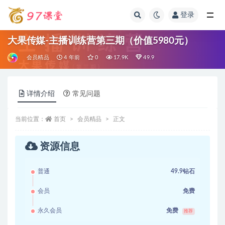
登录
全部
大果传媒-主播训练营第三期（价值5980元）
会员精品
4 年前
0
17.9K
49.9
详情介绍
常见问题
当前位置：
首页
会员精品
正文
资源信息
普通
49.9钻石
会员
免费
永久会员
免费
推荐