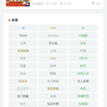
会员精品
1 天前
13.9K
99.9
标签
AI
CPA
ip
Tiktok
YouTube
中视频
主播
亚马逊
京东
亲测网赚
公域
千川
卖课
小白
小红书
引流
微博
快手
投放
抖音
抖音小店
拼多多
新手网赚
无人直播
日入过千
最新网赚
淘宝
热门网赚
直播
直播带货
知乎
知识付费
短视频