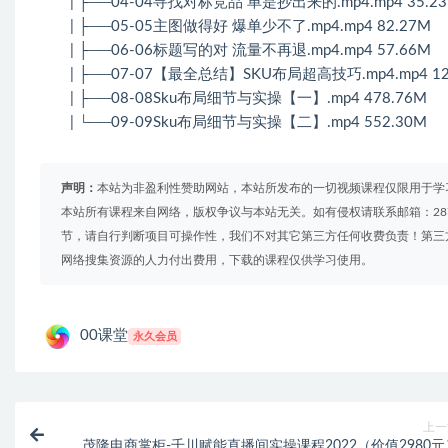
| ├──04-04寻找对标竞品 单是抄出来的.mp4.mp4 35.2
| ├──05-05主图做得好 爆单少不了.mp4.mp4 82.27M
| ├──06-06标题写的对 流量不再退.mp4.mp4 57.66M
| ├──07-07【最全总结】SKU布局超高技巧.mp4.mp4 12
| ├──08-08Sku布局细节与实操【一】.mp4 478.76M
| └──09-09Sku布局细节与实操【二】.mp4 552.30M
声明：
本站为非盈利性赞助网站，本站所发布的一切视频课程仅限用于学
本站所有课程来自网络，版权争议与本站无关。如有侵权请联系邮箱：2879
节，请自行判断项目可操作性，我们不对其它第三方任何收费负责！第三
网络搜集资源的人力付出费用，下载的课程仅供学习使用。
00课堂
永久会员
上一
茂隆电商掌柜-千川赋能直播间实操课程2022（价值2980元