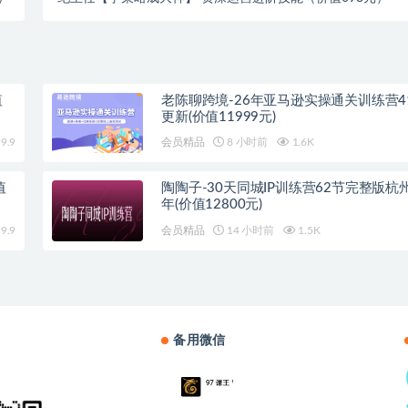
值
老陈聊跨境-26年亚马逊实操通关训练营4
更新(价值11999元)
9.9
会员精品
8 小时前
1.6K
值
陶陶子-30天同城IP训练营62节完整版杭州
年(价值12800元)
9.9
会员精品
14 小时前
1.5K
备用微信