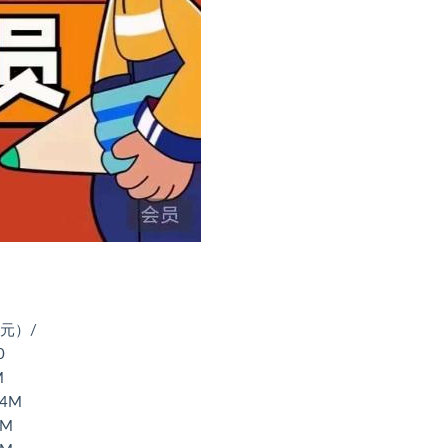
元）/
0
M
04M
0M