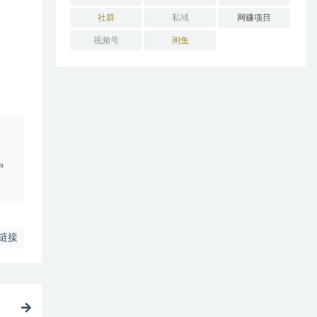
社群
私域
网赚项目
视频号
闲鱼
。
户
链接