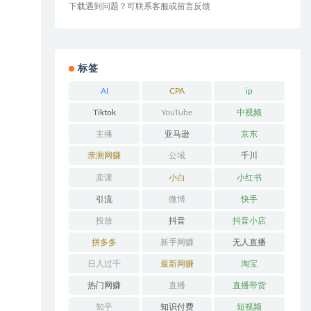
下载遇到问题？可联系客服或留言反馈
标签
AI
CPA
ip
Tiktok
YouTube
中视频
主播
亚马逊
京东
亲测网赚
公域
千川
卖课
小白
小红书
引流
微博
快手
投放
抖音
抖音小店
拼多多
新手网赚
无人直播
日入过千
最新网赚
淘宝
热门网赚
直播
直播带货
知乎
知识付费
短视频