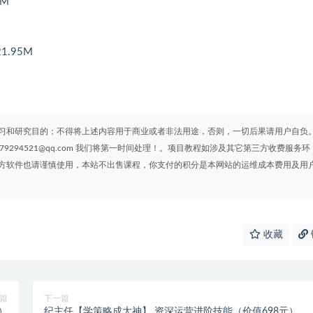
3M
1.95M
习和研究目的；不得将上述内容用于商业或者非法用途，否则，一切后果请用户自负
294521@qq.com 我们将第一时间处理！。项目教程如涉及其它第三方收费服务环
方软件也请谨慎使用，本站不出售课程，你支付的积分是本网站的运维成本费用及用
收藏
篇
下一篇
）
纪主任【学策略成大神】 资深运营进阶技能（价值698元）