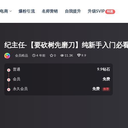
电商
爆粉引流
名师营销
自我提升
升级SVIP
特惠
纪主任-【要砍树先磨刀】纯新手入门必看
会员精品
4 年前
0
11.3K
9.9
普通
9.9钻石
会员
免费
永久会员
免费
推荐