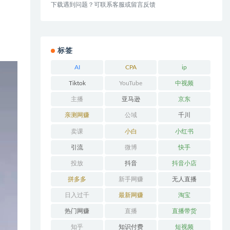
下载遇到问题？可联系客服或留言反馈
标签
AI
CPA
ip
Tiktok
YouTube
中视频
主播
亚马逊
京东
亲测网赚
公域
千川
卖课
小白
小红书
引流
微博
快手
投放
抖音
抖音小店
拼多多
新手网赚
无人直播
日入过千
最新网赚
淘宝
热门网赚
直播
直播带货
知乎
知识付费
短视频