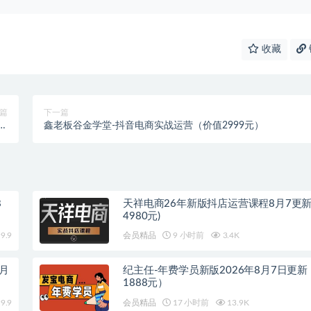
收藏
篇
下一篇
值
鑫老板谷金学堂-抖音电商实战运营（价值2999元）
元）
8
天祥电商26年新版抖店运营课程8月7更新
4980元)
9.9
会员精品
9 小时前
3.4K
8月
纪主任-年费学员新版2026年8月7日更
1888元）
9.9
会员精品
17 小时前
13.9K