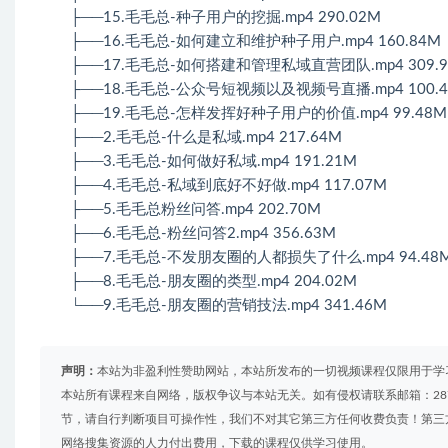
├──15.毛毛总-种子用户的挖掘.mp4 290.02M
├──16.毛毛总-如何建立和维护种子用户.mp4 160.84M
├──17.毛毛总-如何搭建和管理私域直营团队.mp4 309.
├──18.毛毛总-公众号短视频以及视频号直播.mp4 100.
├──19.毛毛总-怎样发挥好种子用户的价值.mp4 99.48M
├──2.毛毛总-什么是私域.mp4 217.64M
├──3.毛毛总-如何做好私域.mp4 191.21M
├──4.毛毛总-私域到底好不好做.mp4 117.07M
├──5.毛毛总粉丝问答.mp4 202.70M
├──6.毛毛总-粉丝问答2.mp4 356.63M
├──7.毛毛总-不发朋友圈的人都损失了什么.mp4 94.48
├──8.毛毛总-朋友圈的类型.mp4 204.02M
└──9.毛毛总-朋友圈的营销技法.mp4 341.46M
声明：
本站为非盈利性赞助网站，本站所发布的一切视频课程仅限用于学
本站所有课程来自网络，版权争议与本站无关。如有侵权请联系邮箱：2879
节，请自行判断项目可操作性，我们不对其它第三方任何收费负责！第三
网络搜集资源的人力付出费用，下载的课程仅供学习使用。