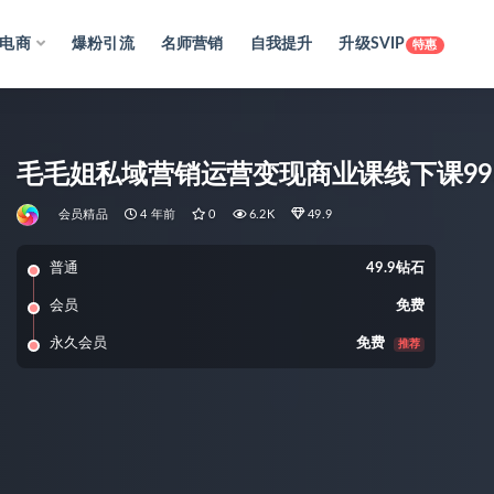
电商
爆粉引流
名师营销
自我提升
升级SVIP
特惠
毛毛姐私域营销运营变现商业课线下课99
会员精品
4 年前
0
6.2K
49.9
普通
49.9钻石
会员
免费
永久会员
免费
推荐