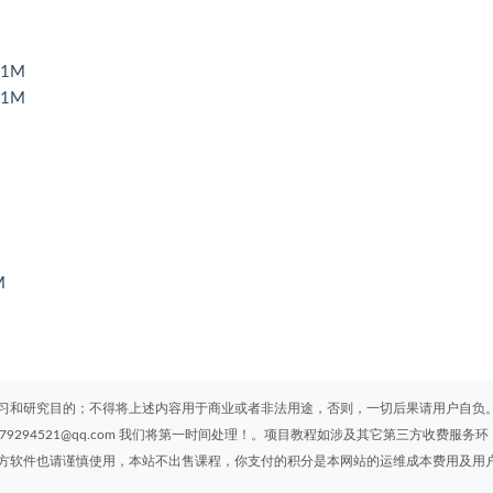
91M
41M
M
习和研究目的；不得将上述内容用于商业或者非法用途，否则，一切后果请用户自负
294521@qq.com 我们将第一时间处理！。项目教程如涉及其它第三方收费服务环
方软件也请谨慎使用，本站不出售课程，你支付的积分是本网站的运维成本费用及用