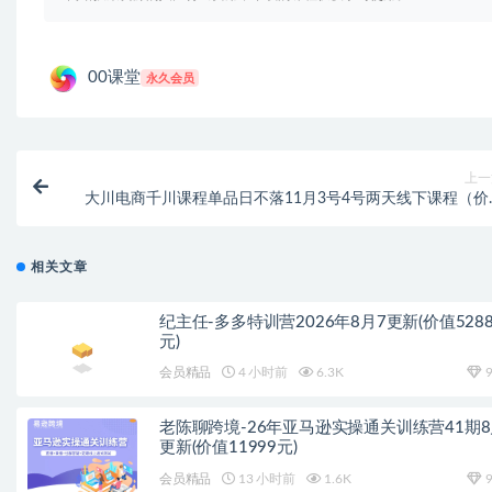
00课堂
永久会员
上一
大川电商千川课程单品日不落11月3号4号两天线下课程（价
9980
相关文章
纪主任-多多特训营2026年8月7更新(价值528
元)
会员精品
4 小时前
6.3K
9
老陈聊跨境-26年亚马逊实操通关训练营41期
更新(价值11999元)
会员精品
13 小时前
1.6K
9