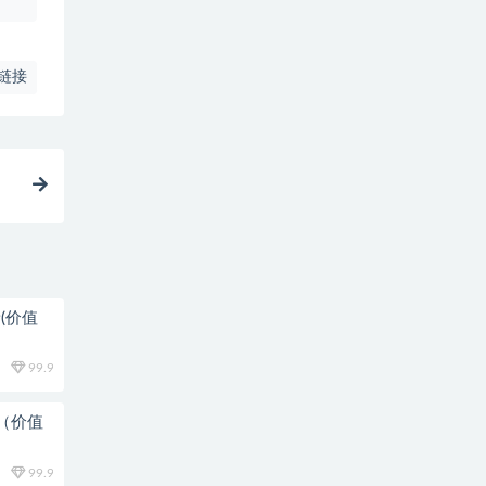
链接
(价值
99.9
新（价值
99.9