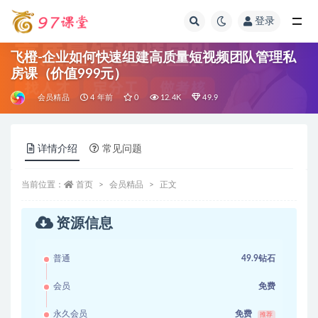
登录
全部
飞橙-企业如何快速组建高质量短视频团队管理私
房课（价值999元）
会员精品
4 年前
0
12.4K
49.9
详情介绍
常见问题
当前位置：
首页
会员精品
正文
资源信息
普通
49.9钻石
会员
免费
永久会员
免费
推荐