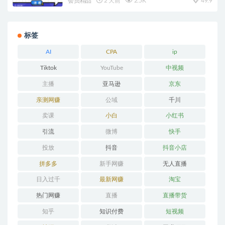
会员精品
2 天前
2.5K
49.9
标签
AI
CPA
ip
Tiktok
YouTube
中视频
主播
亚马逊
京东
亲测网赚
公域
千川
卖课
小白
小红书
引流
微博
快手
投放
抖音
抖音小店
拼多多
新手网赚
无人直播
日入过千
最新网赚
淘宝
热门网赚
直播
直播带货
知乎
知识付费
短视频