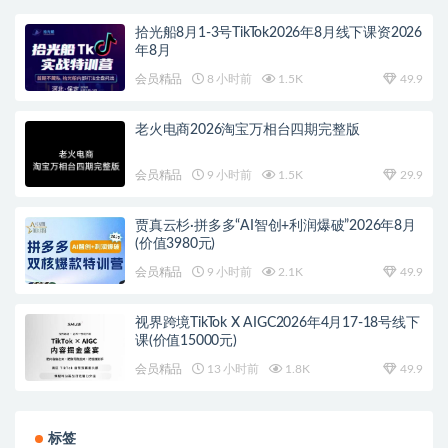
拾光船8月1-3号TikTok2026年8月线下课资2026
年8月
会员精品
8 小时前
1.5K
49.9
老火电商2026淘宝万相台四期完整版
会员精品
9 小时前
1.5K
29.9
贾真云杉·拼多多“AI智创+利润爆破”2026年8月
(价值3980元)
会员精品
9 小时前
2.1K
49.9
视界跨境TikTok X AIGC2026年4月17-18号线下
课(价值15000元)
会员精品
13 小时前
1.8K
49.9
标签