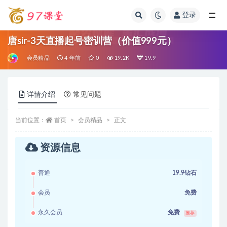
登录
全部
唐sir-3天直播起号密训营（价值999元）
会员精品
4 年前
0
19.2K
19.9
详情介绍
常见问题
当前位置：
首页
会员精品
正文
资源信息
普通
19.9钻石
会员
免费
永久会员
免费
推荐