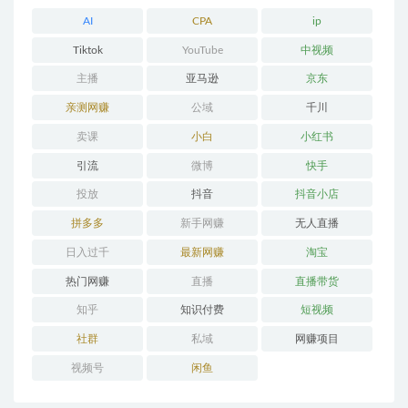
AI
CPA
ip
Tiktok
YouTube
中视频
主播
亚马逊
京东
亲测网赚
公域
千川
卖课
小白
小红书
引流
微博
快手
投放
抖音
抖音小店
拼多多
新手网赚
无人直播
日入过千
最新网赚
淘宝
热门网赚
直播
直播带货
知乎
知识付费
短视频
社群
私域
网赚项目
视频号
闲鱼