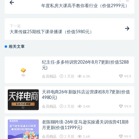
年度私房大课高手教你看行业（价值2999元）
下一篇
大果传媒25期线下课录播课（价值5980元）
相关文章
纪主任-多多特训营2026年8月7更新(价值5288
元)
会员精品
1 天前
6.3K
99.9
天祥电商26年新版抖店运营课程8月7更新(价值
4980元)
会员精品
2 天前
3.4K
99.9
老陈聊跨境-26年亚马逊实操通关训练营41期8
月更新(价值11999元)
会员精品
2 天前
1.6K
99.9