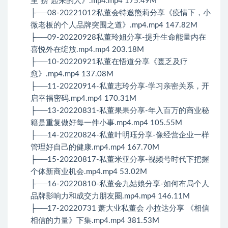
里“捞”起来的人》.mp4.mp4 175.49M
├──08-20221012私董会特邀熊莉分享《疫情下，小
微老板的个人品牌突围之道》.mp4.mp4 147.82M
├──09-20220928私董玲姐分享-提升生命能量内在
喜悦外在绽放.mp4.mp4 203.18M
├──10-20220921私董在悟道分享《匮乏及疗
愈》.mp4.mp4 137.08M
├──11-20220914-私董志玲分享-学习亲密关系，开
启幸福密码.mp4.mp4 170.31M
├──13-20220831-私董果果分享-年入百万的商业秘
籍是重复做好每一件小事.mp4.mp4 105.55M
├──14-20220824-私董叶明珏分享-像经营企业一样
管理好自己的健康.mp4.mp4 167.70M
├──15-20220817-私董米亚分享-视频号时代下把握
个体新商业机会.mp4.mp4 53.02M
├──16-20220810-私董会九姑娘分享-如何布局个人
品牌影响力和成交力朋友圈.mp4.mp4 146.11M
├──17-20220731 萧大业私董会 小拉达分享 《相信
相信的力量》下集.mp4.mp4 381.53M