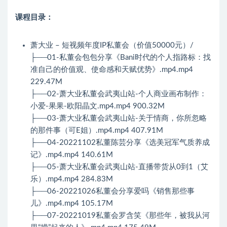
课程目录：
萧大业 – 短视频年度IP私董会（价值50000元）/
├──01-私董会包包分享《Bani时代的个人指路标：找
准自己的价值观、使命感和天赋优势》.mp4.mp4
229.47M
├──02-萧大业私董会武夷山站-个人商业画布制作：
小爱-果果-欧阳晶文.mp4.mp4 900.32M
├──03-萧大业私董会武夷山站-关于情商，你所忽略
的那件事（可E姐）.mp4.mp4 407.91M
├──04-20221102私董陈芸分享《选美冠军气质养成
记》.mp4.mp4 140.61M
├──05-萧大业私董会武夷山站-直播带货从0到1（艾
乐）.mp4.mp4 284.83M
├──06-20221026私董会分享爱吗《销售那些事
儿》.mp4.mp4 105.17M
├──07-20221019私董会罗含笑《那些年，被我从河