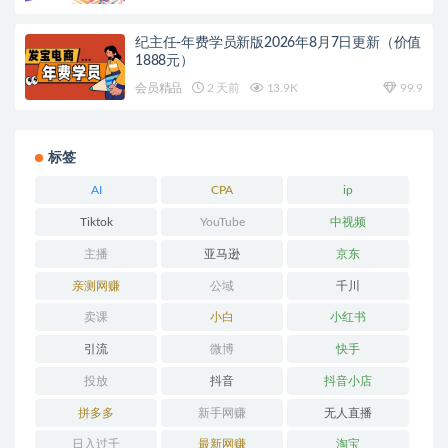
纪主任-年费学员新版2026年8月7日更新（价值
1888元）
会员精品
2 天前
13.9K
99.9
标签
AI
CPA
ip
Tiktok
YouTube
中视频
主播
亚马逊
京东
亲测网赚
公域
千川
卖课
小白
小红书
引流
微博
快手
投放
抖音
抖音小店
拼多多
新手网赚
无人直播
日入过千
最新网赚
淘宝