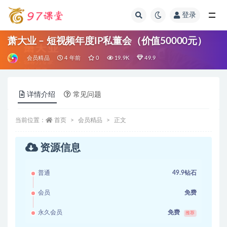
登录
全部
萧大业 – 短视频年度IP私董会（价值50000元）
会员精品
4 年前
0
19.9K
49.9
详情介绍
常见问题
当前位置：
首页
会员精品
正文
资源信息
普通
49.9钻石
会员
免费
永久会员
免费
推荐