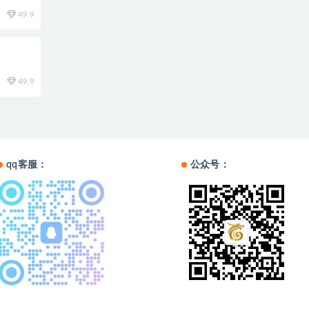
49.9
49.9
qq客服：
公众号：