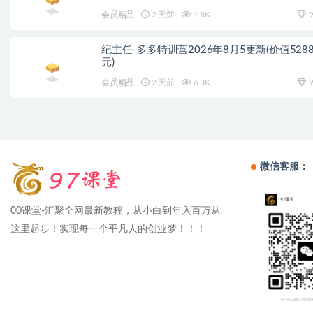
会员精品
2 天前
1.8K
9
纪主任-多多特训营2026年8月5更新(价值528
元)
会员精品
2 天前
6.3K
9
微信客服：
00课堂-汇聚全网最新教程，从小白到年入百万从
这里起步！实现每一个平凡人的创业梦！！！