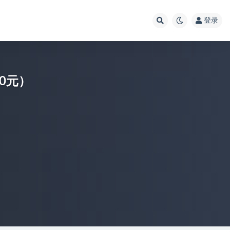
登录
0元）