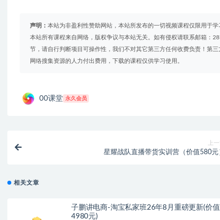
声明：
本站为非盈利性赞助网站，本站所发布的一切视频课程仅限用于学
本站所有课程来自网络，版权争议与本站无关。如有侵权请联系邮箱：2879
节，请自行判断项目可操作性，我们不对其它第三方任何收费负责！第三
网络搜集资源的人力付出费用，下载的课程仅供学习使用。
00课堂
永久会员
上一
星耀战队直播带货实训营（价值580元
相关文章
子鹏讲电商-淘宝私家班26年8月重磅更新(价值
4980元)