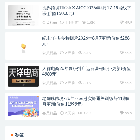
视界跨境TikTok X AIGC2026年4月17-18号线下
课(价值15000元)
会员精品
4 小时前
1.8K
49.9
纪主任-多多特训营2026年8月7更新(价值5288
元)
会员精品
2 天前
6.3K
99.9
天祥电商26年新版抖店运营课程8月7更新(价值
4980元)
会员精品
2 天前
3.4K
99.9
老陈聊跨境-26年亚马逊实操通关训练营41期8
月更新(价值11999元)
会员精品
2 天前
1.6K
99.9
标签