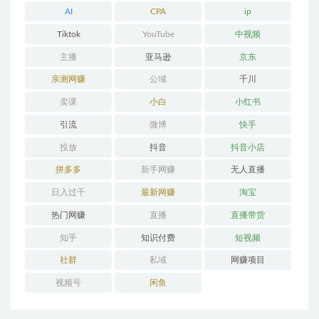
AI
CPA
ip
Tiktok
YouTube
中视频
主播
亚马逊
京东
亲测网赚
公域
千川
卖课
小白
小红书
引流
微博
快手
投放
抖音
抖音小店
拼多多
新手网赚
无人直播
日入过千
最新网赚
淘宝
热门网赚
直播
直播带货
知乎
知识付费
短视频
社群
私域
网赚项目
视频号
闲鱼