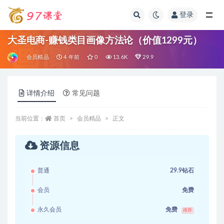
登录
全部
大圣电商-赚钱类目画像方法论（价值1299元）
会员精品
4 年前
0
13.6K
29.9
详情介绍
常见问题
当前位置：
首页
会员精品
正文
资源信息
普通
29.9钻石
会员
免费
永久会员
免费
推荐