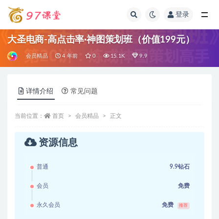
登录
全部
大圣电商-高点击率·神图策划班（价值199元）
会员精品
4 年前
0
15.1K
9.9
详情介绍
常见问题
当前位置：
首页
会员精品
正文
资源信息
普通
9.9钻石
会员
免费
永久会员
免费
推荐