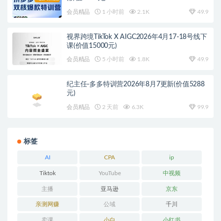
会员精品
1 小时前
2.1K
49.9
视界跨境TikTok X AIGC2026年4月17-18号线下
课(价值15000元)
会员精品
5 小时前
1.8K
49.9
纪主任-多多特训营2026年8月7更新(价值5288
元)
会员精品
2 天前
6.3K
99.9
标签
AI
CPA
ip
Tiktok
YouTube
中视频
主播
亚马逊
京东
亲测网赚
公域
千川
卖课
小白
小红书