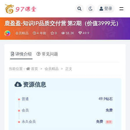
登录
全部
鹿盈盈-知识IP品质交付营 第2期（价值3999元）
会员精品
4 年前
0
18.3K
49.9
详情介绍
常见问题
当前位置：
首页
会员精品
正文
资源信息
普通
49.9钻石
会员
免费
永久会员
免费
推荐