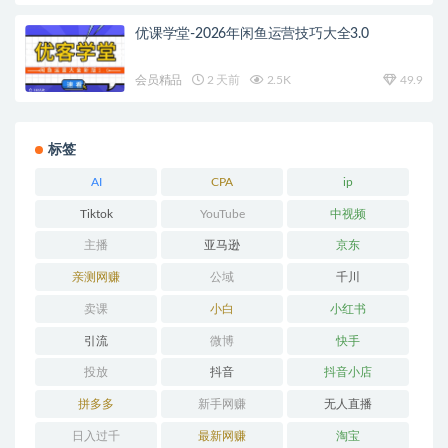
优课学堂-2026年闲鱼运营技巧大全3.0
会员精品
2 天前
2.5K
49.9
标签
AI
CPA
ip
Tiktok
YouTube
中视频
主播
亚马逊
京东
亲测网赚
公域
千川
卖课
小白
小红书
引流
微博
快手
投放
抖音
抖音小店
拼多多
新手网赚
无人直播
日入过千
最新网赚
淘宝