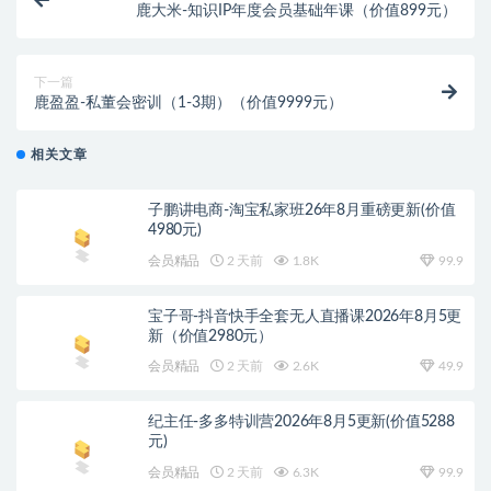
鹿大米-知识IP年度会员基础年课（价值899元）
下一篇
鹿盈盈-私董会密训（1-3期）（价值9999元）
相关文章
子鹏讲电商-淘宝私家班26年8月重磅更新(价值
4980元)
会员精品
2 天前
1.8K
99.9
宝子哥-抖音快手全套无人直播课2026年8月5更
新（价值2980元）
会员精品
2 天前
2.6K
49.9
纪主任-多多特训营2026年8月5更新(价值5288
元)
会员精品
2 天前
6.3K
99.9