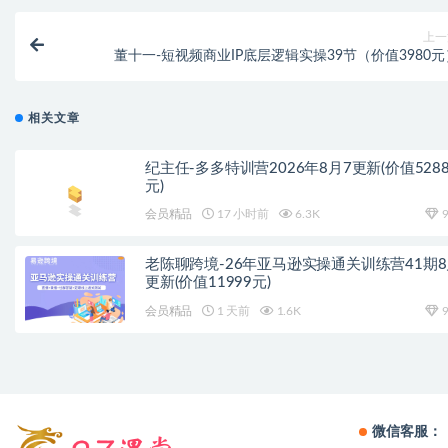
上一
董十一-短视频商业IP底层逻辑实操39节（价值3980元
相关文章
纪主任-多多特训营2026年8月7更新(价值528
元)
会员精品
17 小时前
6.3K
9
老陈聊跨境-26年亚马逊实操通关训练营41期
更新(价值11999元)
会员精品
1 天前
1.6K
9
微信客服：