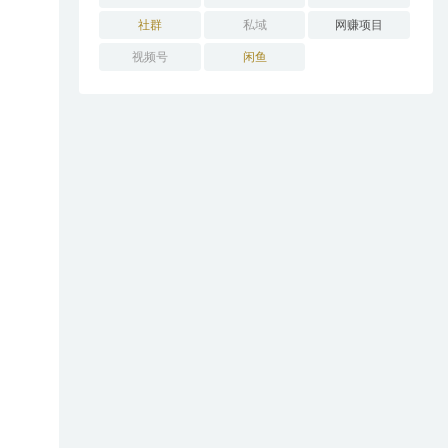
社群
私域
网赚项目
视频号
闲鱼