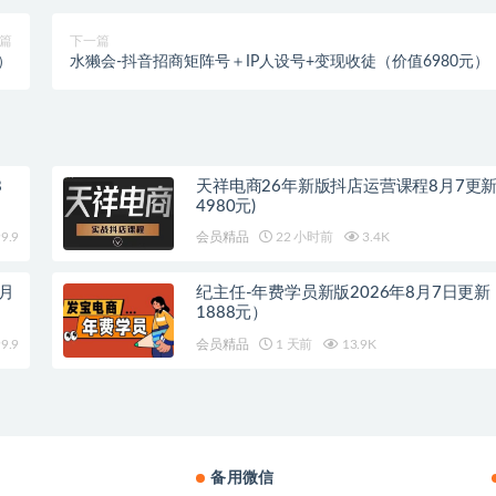
篇
下一篇
）
水獭会-抖音招商矩阵号＋IP人设号+变现收徒（价值6980元）
8
天祥电商26年新版抖店运营课程8月7更新
4980元)
9.9
会员精品
22 小时前
3.4K
8月
纪主任-年费学员新版2026年8月7日更
1888元）
9.9
会员精品
1 天前
13.9K
备用微信