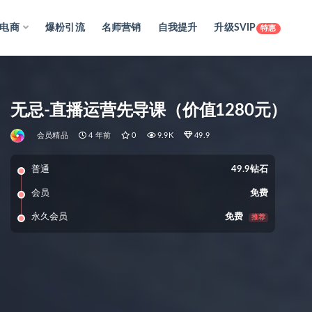
电商
爆粉引流
名师营销
自我提升
升级SVIP
特惠
无忌-直播运营先导课（价值1280元）
会员精品
4 年前
0
9.9K
49.9
普通
49.9钻石
会员
免费
永久会员
免费
推荐