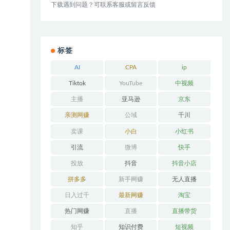
下载遇到问题？可联系客服或留言反馈
标签
AI
CPA
ip
Tiktok
YouTube
中视频
主播
亚马逊
京东
亲测网赚
公域
千川
卖课
小白
小红书
引流
微博
快手
投放
抖音
抖音小店
拼多多
新手网赚
无人直播
日入过千
最新网赚
淘宝
热门网赚
直播
直播带货
知乎
知识付费
短视频