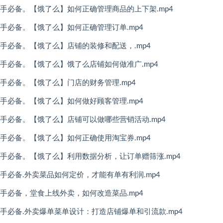
手必备。【饿了么】如何正确管理商品的上下架.mp4
手必备。【饿了么】如何正确管理订单.mp4
手必备。【饿了么】店铺的装修和配送，.mp4
手必备。【饿了么】饿了么店铺如何做准广.mp4
手必备。【饿了么】门店的财务管理.mp4
手必备。【饿了么】如何做好顾客管理.mp4
手必备。【饿了么】店铺可以做哪些营销活动.mp4
手必备。【饿了么】如何正确使用淘宝券.mp4
手必备。【饿了么】利用数据分析，让订单赠筛涨.mp4
必备.外卖菜品如何定价，才能有单有利润.mp4
手必备，堂食上线外卖，如何改造菜品.mp4
手必备.外卖爆单菜单设计：打造店铺爆单和引流款.mp4