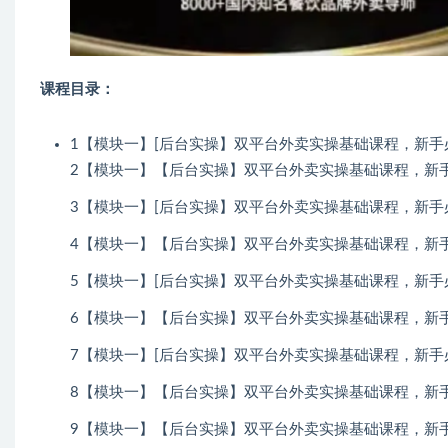
课程目录：
1【模块一】[后台实操】双平台外卖实操基础课程，新手必
2【模块一】【后台实操】双平台外卖实操基础课程，新手
3【模块一】[后台实操】双平台外卖实操基础课程，新手必
4【模块一】【后台实操】双平台外卖实操基础课程，新手
5【模块一】[后台实操】双平台外卖实操基础课程，新手
6【模块一】【后台实操】双平台外卖实操基础课程，新手
7【模块一】[后台实操】双平台外卖实操基础课程，新手
8【模块一】【后台实操】双平台外卖实操基础课程，新手
9【模块一】【后台实操】双平台外卖实操基础课程，新手