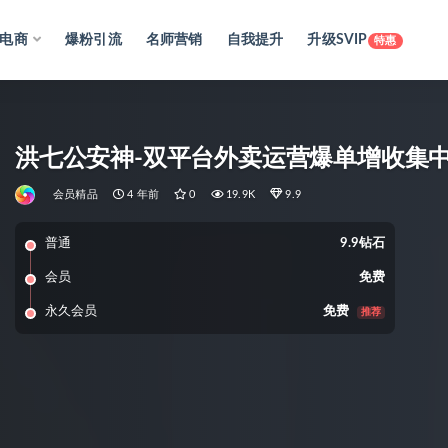
电商
爆粉引流
名师营销
自我提升
升级SVIP
特惠
洪七公安神-双平台外卖运营爆单增收集中
会员精品
4 年前
0
19.9K
9.9
普通
9.9钻石
会员
免费
永久会员
免费
推荐