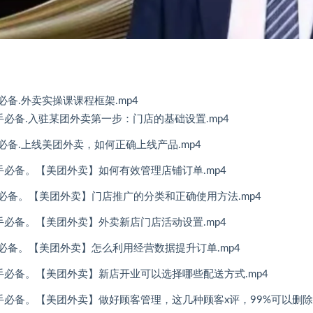
备.外卖实操课课程框架.mp4
必备.入驻某团外卖第一步：门店的基础设置.mp4
备.上线美团外卖，如何正确上线产品.mp4
必备。【美团外卖】如何有效管理店铺订单.mp4
必备。【美团外卖】门店推广的分类和正确使用方法.mp4
必备。【美团外卖】外卖新店门店活动设置.mp4
必备。【美团外卖】怎么利用经营数据提升订单.mp4
必备。【美团外卖】新店开业可以选择哪些配送方式.mp4
必备。【美团外卖】做好顾客管理，这几种顾客x评，99%可以删除.