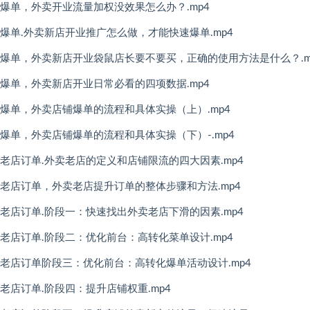
爆单，外卖开业流量加权没效果怎么办？.mp4
爆单.外卖新店开业推广怎么做，才能快速爆单.mp4
爆单，外卖新店开业袋鼠店长要不要买，正确的使用方法是什么？.m
爆单，外卖新店开业日常必看的四项数据.mp4
爆单，外卖店铺爆单的流程和具体实操（上）.mp4
爆单，外卖店铺爆单的流程和具体实操（下）-.mp4
老店订单.外卖老店的定义和店铺限流的四大因素.mp4
老店订单，外卖老店提升订单的整体步骤和方法.mp4
老店订单.阶段一：快速找出外卖老店下滑的因素.mp4
老店订单.阶段二：优化前台：高转化菜单设计.mp4
老店订单阶段三：优化前台：高转化爆单活动设计.mp4
店订单.阶段四：提升店铺权重.mp4