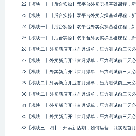
22【模块一】【后台实操】双平台外卖实操基础课程，新
23【模块一】【后台实操】双平台外卖实操基础课程，新
24【模块一】【后台实操】双平台外卖实操基础课程，新
25【模块一】【后台实操】双平台外卖实操基础课程，新
26【模块二】外卖新店开业首月爆单，压力测试前三天必
27【模块二】外卖新店开业首月爆单，压力测试前三天必
28【模块二】外卖新店开业首月爆单，压力测试前三天必
29【模块二】外卖新店开业首月爆单，压力测试前三天必
30【模块二】外卖新店开业首月爆单，压力测试前三天必
31【模块二】外卖新店开业首月爆单，压力测试前三天必
32【模块二】外卖新店开业首月爆单，压力测试前三天必
33【模块三、四】：外卖新店期，如何运营，能实现首月爆