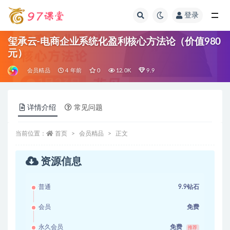
登录
全部
玺承云-电商企业系统化盈利核心方法论（价值980
元）
会员精品
4 年前
0
12.0K
9.9
详情介绍
常见问题
当前位置：
首页
会员精品
正文
资源信息
普通
9.9钻石
会员
免费
永久会员
免费
推荐