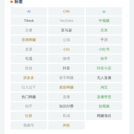
标签
AI
CPA
ip
Tiktok
YouTube
中视频
主播
亚马逊
京东
亲测网赚
公域
千川
卖课
小白
小红书
引流
微博
快手
投放
抖音
抖音小店
拼多多
新手网赚
无人直播
日入过千
最新网赚
淘宝
热门网赚
直播
直播带货
知乎
知识付费
短视频
社群
私域
网赚项目
视频号
闲鱼