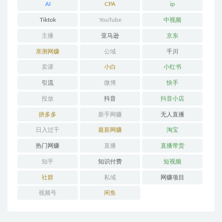
AI
CPA
ip
Tiktok
YouTube
中视频
主播
亚马逊
京东
亲测网赚
公域
千川
卖课
小白
小红书
引流
微博
快手
投放
抖音
抖音小店
拼多多
新手网赚
无人直播
日入过千
最新网赚
淘宝
热门网赚
直播
直播带货
知乎
知识付费
短视频
社群
私域
网赚项目
视频号
闲鱼