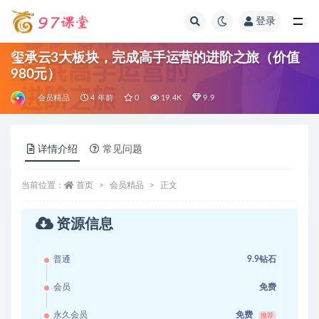
登录
全部
玺承云3大板块，完成高手运营的进阶之旅（价值
980元）
会员精品
4 年前
0
19.4K
9.9
详情介绍
常见问题
当前位置：
首页
会员精品
正文
资源信息
普通
9.9钻石
会员
免费
永久会员
免费
推荐