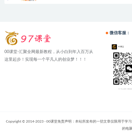
微信客服：
00课堂-汇聚全网最新教程，从小白到年入百万从
这里起步！实现每一个平凡人的创业梦！！！
Copyright © 2014-2023 · 00课堂免责声明：本站所发布的一
的电