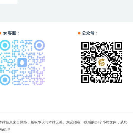
qq客服：
公众号：
户自负。本站信息来自网络，版权争议与本站无关。您必须在下载后的24个小时之内，从您
系处理