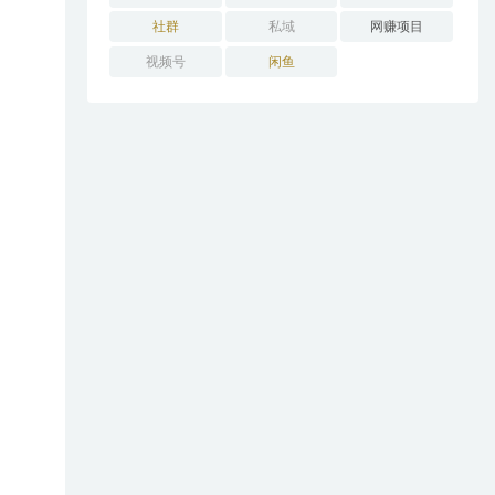
社群
私域
网赚项目
视频号
闲鱼