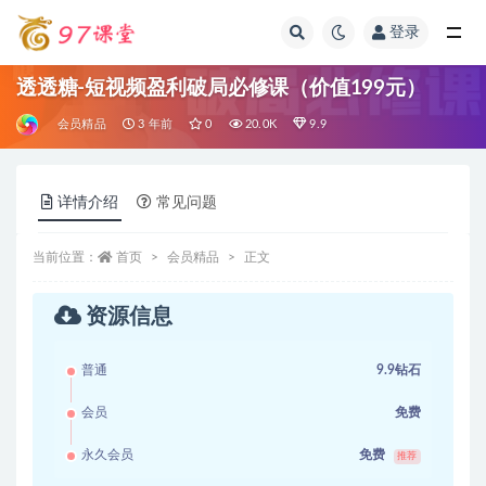
登录
全部
透透糖-短视频盈利破局必修课（价值199元）
会员精品
3 年前
0
20.0K
9.9
详情介绍
常见问题
当前位置：
首页
会员精品
正文
资源信息
普通
9.9钻石
会员
免费
永久会员
免费
推荐