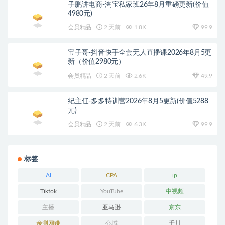
子鹏讲电商-淘宝私家班26年8月重磅更新(价值
4980元)
会员精品
2 天前
1.8K
99.9
宝子哥-抖音快手全套无人直播课2026年8月5更
新（价值2980元）
会员精品
2 天前
2.6K
49.9
纪主任-多多特训营2026年8月5更新(价值5288
元)
会员精品
2 天前
6.3K
99.9
标签
AI
CPA
ip
Tiktok
YouTube
中视频
主播
亚马逊
京东
亲测网赚
公域
千川