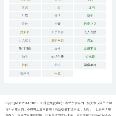
卖课
小白
小红书
引流
微博
快手
投放
抖音
抖音小店
拼多多
新手网赚
无人直播
日入过千
最新网赚
淘宝
热门网赚
直播
直播带货
知乎
知识付费
短视频
社群
私域
网赚项目
视频号
闲鱼
Copyright © 2014-2023 · 00课堂免责声明：本站所发布的一切文章仅限用于学
习和研究目的；不得将上述内容用于商业或者非法用途，否则，一切后果请用
户自负。本站信息来自网络，版权争议与本站无关。您必须在下载后的24个小