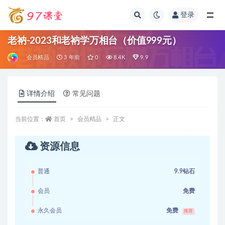
登录
全部
老衲-2023和老衲学万相台（价值999元）
会员精品
3 年前
0
8.4K
9.9
详情介绍
常见问题
当前位置：
首页
会员精品
正文
资源信息
普通
9.9钻石
会员
免费
永久会员
免费
推荐