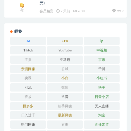
元)
会员精品
2 天前
6.3K
99.9
标签
AI
CPA
ip
Tiktok
YouTube
中视频
主播
亚马逊
京东
亲测网赚
公域
千川
卖课
小白
小红书
引流
微博
快手
投放
抖音
抖音小店
拼多多
新手网赚
无人直播
日入过千
最新网赚
淘宝
热门网赚
直播
直播带货