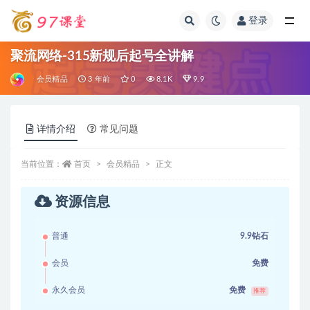
登录
全部
聚流网络-315新规后起号全讲解
会员精品
3 年前
0
8.1K
9.9
详情介绍
常见问题
当前位置：
首页
会员精品
正文
资源信息
普通
9.9钻石
会员
免费
永久会员
免费
推荐