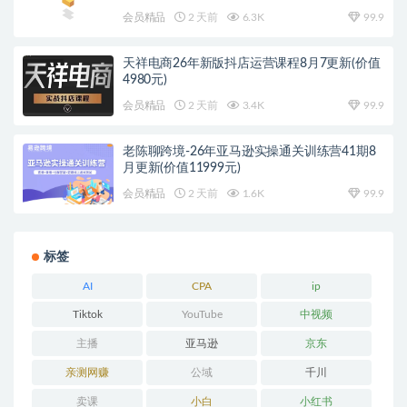
会员精品
2 天前
6.3K
99.9
天祥电商26年新版抖店运营课程8月7更新(价值
4980元)
会员精品
2 天前
3.4K
99.9
老陈聊跨境-26年亚马逊实操通关训练营41期8
月更新(价值11999元)
会员精品
2 天前
1.6K
99.9
标签
AI
CPA
ip
Tiktok
YouTube
中视频
主播
亚马逊
京东
亲测网赚
公域
千川
卖课
小白
小红书