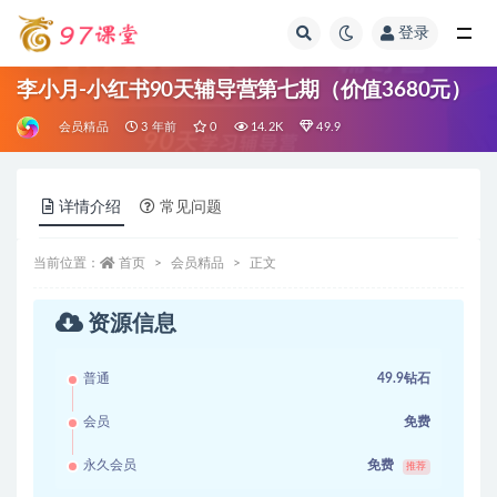
登录
全部
李小月-小红书90天辅导营第七期（价值3680元）
会员精品
3 年前
0
14.2K
49.9
详情介绍
常见问题
当前位置：
首页
会员精品
正文
资源信息
普通
49.9钻石
会员
免费
永久会员
免费
推荐