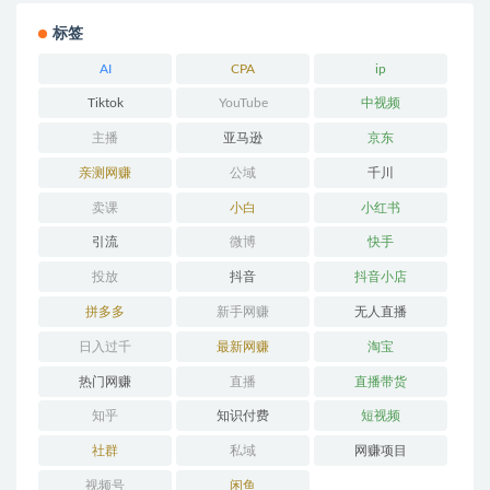
标签
AI
CPA
ip
Tiktok
YouTube
中视频
主播
亚马逊
京东
亲测网赚
公域
千川
卖课
小白
小红书
引流
微博
快手
投放
抖音
抖音小店
拼多多
新手网赚
无人直播
日入过千
最新网赚
淘宝
热门网赚
直播
直播带货
知乎
知识付费
短视频
社群
私域
网赚项目
视频号
闲鱼