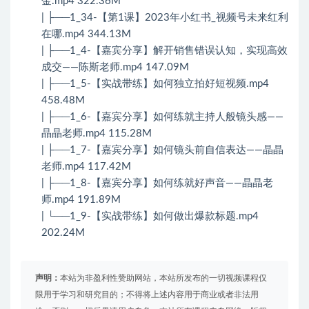
金.mp4 322.36M
| ├──1_34-【第1课】2023年小红书_视频号未来红利
在哪.mp4 344.13M
| ├──1_4-【嘉宾分享】解开销售错误认知，实现高效
成交——陈斯老师.mp4 147.09M
| ├──1_5-【实战带练】如何独立拍好短视频.mp4
458.48M
| ├──1_6-【嘉宾分享】如何练就主持人般镜头感——
晶晶老师.mp4 115.28M
| ├──1_7-【嘉宾分享】如何镜头前自信表达——晶晶
老师.mp4 117.42M
| ├──1_8-【嘉宾分享】如何练就好声音——晶晶老
师.mp4 191.89M
| └──1_9-【实战带练】如何做出爆款标题.mp4
202.24M
声明：
本站为非盈利性赞助网站，本站所发布的一切视频课程仅
限用于学习和研究目的；不得将上述内容用于商业或者非法用