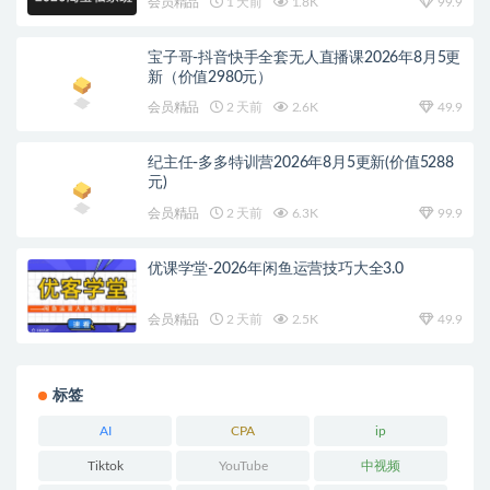
会员精品
1 天前
1.8K
99.9
宝子哥-抖音快手全套无人直播课2026年8月5更
新（价值2980元）
会员精品
2 天前
2.6K
49.9
纪主任-多多特训营2026年8月5更新(价值5288
元)
会员精品
2 天前
6.3K
99.9
优课学堂-2026年闲鱼运营技巧大全3.0
会员精品
2 天前
2.5K
49.9
标签
AI
CPA
ip
Tiktok
YouTube
中视频