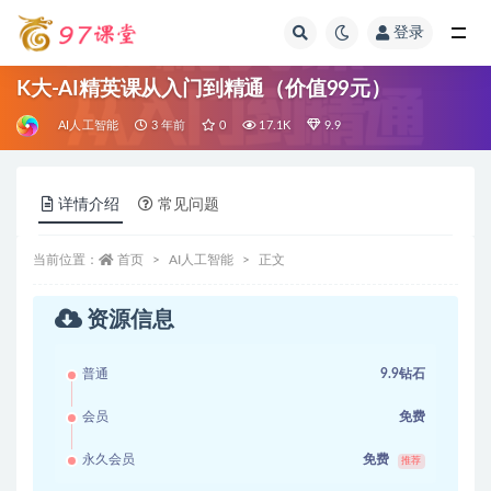
登录
全部
K大-AI精英课从入门到精通（价值99元）
AI人工智能
3 年前
0
17.1K
9.9
详情介绍
常见问题
当前位置：
首页
AI人工智能
正文
资源信息
普通
9.9钻石
会员
免费
永久会员
免费
推荐