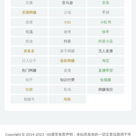
主播
亚马逊
京东
亲测网赚
公域
千川
卖课
小白
小红书
引流
微博
快手
投放
抖音
抖音小店
拼多多
新手网赚
无人直播
日入过千
最新网赚
淘宝
热门网赚
直播
直播带货
知乎
知识付费
短视频
社群
私域
网赚项目
视频号
闲鱼
Copyright © 2014-2023 · 00课堂免责声明：本站所发布的一切文章仅限用于学