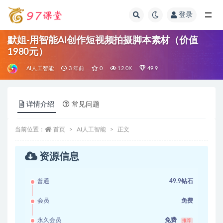
登录
全部
默姐-用智能AI创作短视频拍摄脚本素材（价值
1980元）
AI人工智能
3 年前
0
12.0K
49.9
详情介绍
常见问题
当前位置：
首页
AI人工智能
正文
资源信息
普通
49.9钻石
会员
免费
永久会员
免费
推荐