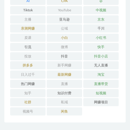
AI
CPA
ip
Tiktok
YouTube
中视频
主播
亚马逊
京东
亲测网赚
公域
千川
卖课
小白
小红书
引流
微博
快手
投放
抖音
抖音小店
拼多多
新手网赚
无人直播
日入过千
最新网赚
淘宝
热门网赚
直播
直播带货
知乎
知识付费
短视频
社群
私域
网赚项目
视频号
闲鱼