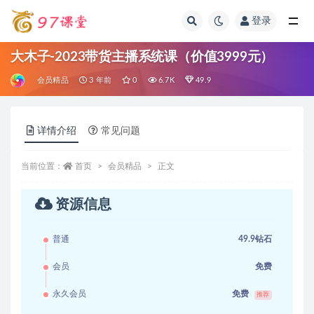
登录
全部
大木子-2023带货主播系统课（价值3999元）
会员精品
3 年前
0
6.7K
49.9
详情介绍
常见问题
当前位置：
首页
会员精品
正文
资源信息
普通
49.9钻石
会员
免费
永久会员
免费
推荐