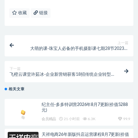
收藏
链接
上一篇
大萌的课-珠宝人必备的手机摄影课七期28节2023年
（价值3299元）
下一篇
飞橙云课堂许茹冰-企业新营销获客18招传统企业转型
必学（价值399元）
相关文章
纪主任-多多特训营2026年8月7更新(价值5288
元)
会员精品
21 小时前
6.3K
99.9
天祥电商26年新版抖店运营课程8月7更新(价值