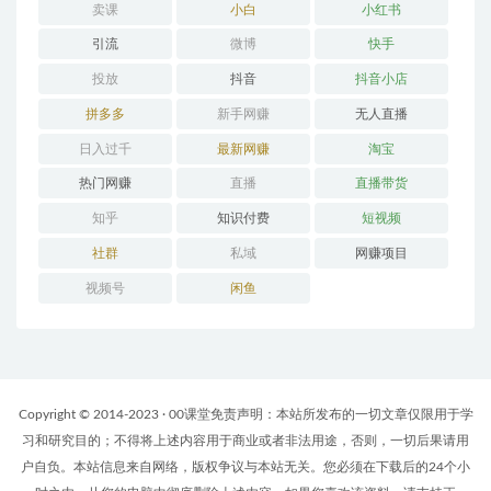
卖课
小白
小红书
引流
微博
快手
投放
抖音
抖音小店
拼多多
新手网赚
无人直播
日入过千
最新网赚
淘宝
热门网赚
直播
直播带货
知乎
知识付费
短视频
社群
私域
网赚项目
视频号
闲鱼
Copyright © 2014-2023 · 00课堂免责声明：本站所发布的一切文章仅限用于学
习和研究目的；不得将上述内容用于商业或者非法用途，否则，一切后果请用
户自负。本站信息来自网络，版权争议与本站无关。您必须在下载后的24个小