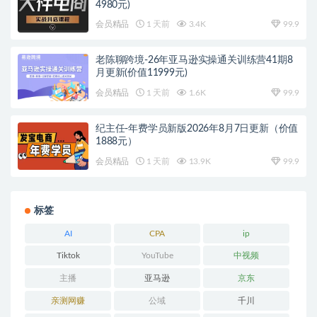
4980元)
会员精品
1 天前
3.4K
99.9
老陈聊跨境-26年亚马逊实操通关训练营41期8
月更新(价值11999元)
会员精品
1 天前
1.6K
99.9
纪主任-年费学员新版2026年8月7日更新（价值
1888元）
会员精品
1 天前
13.9K
99.9
标签
AI
CPA
ip
Tiktok
YouTube
中视频
主播
亚马逊
京东
亲测网赚
公域
千川