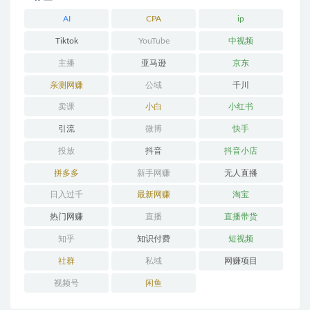
AI
CPA
ip
Tiktok
YouTube
中视频
主播
亚马逊
京东
亲测网赚
公域
千川
卖课
小白
小红书
引流
微博
快手
投放
抖音
抖音小店
拼多多
新手网赚
无人直播
日入过千
最新网赚
淘宝
热门网赚
直播
直播带货
知乎
知识付费
短视频
社群
私域
网赚项目
视频号
闲鱼