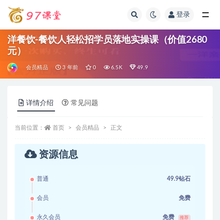
登录
全部
洋餐饮-餐饮人轻松招学员落地实操课（价值2680
元）
会员精品
3 年前
0
6.5K
49.9
详情介绍
常见问题
当前位置：
首页
会员精品
正文
资源信息
普通
49.9钻石
会员
免费
永久会员
免费
推荐